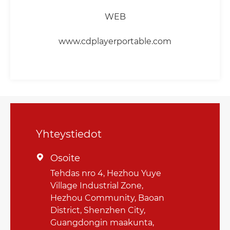
WEB
www.cdplayerportable.com
Yhteystiedot
Osoite

Tehdas nro 4, Hezhou Yuye
Village Industrial Zone,
Hezhou Community, Baoan
District, Shenzhen City,
Guangdongin maakunta,