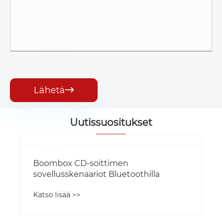
Lähetä

Uutissuositukset
Boombox CD-soittimen
sovellusskenaariot Bluetoothilla
Katso lisää >>