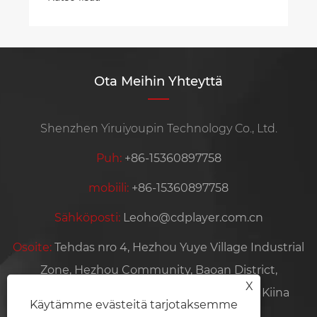
Ota Meihin Yhteyttä
Shenzhen Yiruiyoupin Technology Co., Ltd.
Puh:
+86-15360897758
mobiili:
+86-15360897758
Sähköposti:
Leoho@cdplayer.com.cn
Osoite:
Tehdas nro 4, Hezhou Yuye Village Industrial
Zone, Hezhou Community, Baoan District,
X
Shenzhen City, Guangdongin maakunta, Kiina
Käytämme evästeitä tarjotaksemme