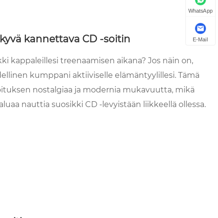
WhatsApp
äkyvä kannettava CD -soitin
E-Mail
kki kappaleillesi treenaamisen aikana? Jos näin on,
llinen kumppani aktiiviselle elämäntyylillesi. Tämä
sekoituksen nostalgiaa ja modernia mukavuutta, mikä
aluaa nauttia suosikki CD -levyistään liikkeellä ollessa.