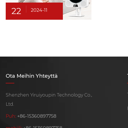
22
2024-11
Ota Meihin Yhteyttä
Shenzhen Yiruiyoupin Technology Co.,
Ltd.
Puh:
+86-15360897758