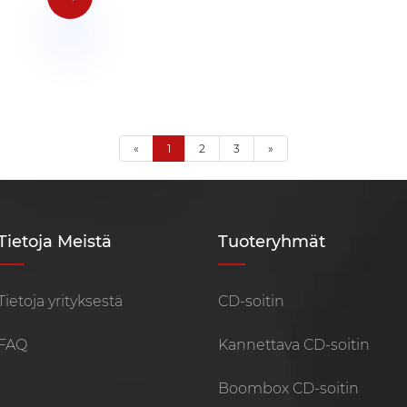
«
1
2
3
»
Tietoja Meistä
Tuoteryhmät
Tietoja yrityksestä
CD-soitin
FAQ
Kannettava CD-soitin
Boombox CD-soitin