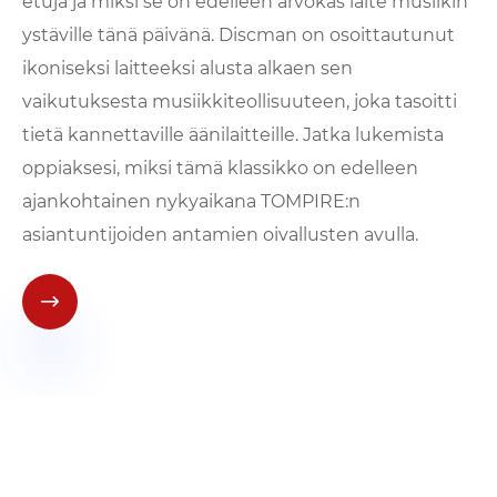
etuja ja miksi se on edelleen arvokas laite musiikin
ystäville tänä päivänä. Discman on osoittautunut
ikoniseksi laitteeksi alusta alkaen sen
vaikutuksesta musiikkiteollisuuteen, joka tasoitti
tietä kannettaville äänilaitteille. Jatka lukemista
oppiaksesi, miksi tämä klassikko on edelleen
ajankohtainen nykyaikana TOMPIRE:n
asiantuntijoiden antamien oivallusten avulla.
