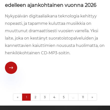
edelleen ajankohtainen vuonna 2026
Nykypäivän digitaaliaikana teknologia kehittyy
nopeasti, ja tapamme kuluttaa musiikkia on
muuttunut dramaattisesti vuosien varrella. Yksi
laite, joka on kestänyt suoratoistopalveluiden ja
kannettavien kaiuttimien noususta huolimatta, on
henkilökohtainen CD-MP3-soitin.

«
1
2
3
4
5
...
11
»