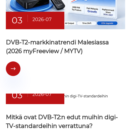
03
2026-07
DVB-T2-markkinatrendi Malesiassa
(2026 myFreeview / MYTV)

03
2026-07
Mitkä ovat DVB-T2:n edut muihin digi-
TV-standardeihin verrattuna?