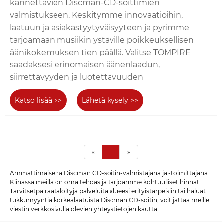
kannettavien Discman-CD-soittimien
valmistukseen. Keskitymme innovaatioihin,
laatuun ja asiakastyytyväisyyteen ja pyrimme
tarjoamaan musiikin ystäville poikkeuksellisen
äänikokemuksen tien päällä. Valitse TOMPIRE
saadaksesi erinomaisen äänenlaadun,
siirrettävyyden ja luotettavuuden
Katso lisää >>
Lähetä kysely >>
«
1
»
Ammattimaisena Discman CD-soitin-valmistajana ja -toimittajana
Kiinassa meillä on oma tehdas ja tarjoamme kohtuulliset hinnat.
Tarvitsetpa räätälöityjä palveluita alueesi erityistarpeisiin tai haluat
tukkumyyntiä korkealaatuista Discman CD-soitin, voit jättää meille
viestin verkkosivulla olevien yhteystietojen kautta.