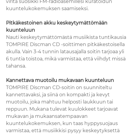
viritä suosikki FM-radioasemillesi kuratoidun
kuuntelukokemuksen saamiseksi.
Pitkäkestoinen akku keskeytymättömään
kuunteluun
Nauti keskeytymättömästä musiikista tuntikausia
TOMPIRE Discman CD -soittimen pitkäkestoisella
akulla. Vain 3-4 tunnin latausajalla soitin tarjoaa yli
6 tuntia toistoa, mikä varmistaa, että viihdyt missä
tahansa.
Kannettava muotoilu mukavaan kuunteluun
TOMPIRE Discman CD-soitin on suunniteltu
kannettavaksi, ja siinä on kompakti ja kevyt
muotoilu, joka mahtuu helposti laukkuun tai
reppuun. Mukana tulevat kuulokkeet tarjoavat
mukavan ja mukaansatempaavan
kuuntelukokemuksen, kun taas hyppysuojaus
varmistaa, että musiikkisi pysyy keskeytyksettä