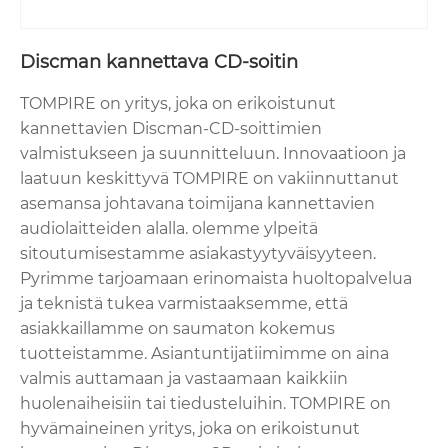
Discman kannettava CD-soitin
TOMPIRE on yritys, joka on erikoistunut
kannettavien Discman-CD-soittimien
valmistukseen ja suunnitteluun. Innovaatioon ja
laatuun keskittyvä TOMPIRE on vakiinnuttanut
asemansa johtavana toimijana kannettavien
audiolaitteiden alalla. olemme ylpeitä
sitoutumisestamme asiakastyytyväisyyteen.
Pyrimme tarjoamaan erinomaista huoltopalvelua
ja teknistä tukea varmistaaksemme, että
asiakkaillamme on saumaton kokemus
tuotteistamme. Asiantuntijatiimimme on aina
valmis auttamaan ja vastaamaan kaikkiin
huolenaiheisiin tai tiedusteluihin. TOMPIRE on
hyvämaineinen yritys, joka on erikoistunut