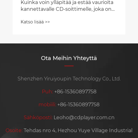
Kuinka voin ylläpitää ja estää vaurioita
kannettavalle CD-soittimelle, joka on
ollut varastossa pitkään?
Katso lisää >>
Ota Meihin Yhteyttä
Shenzhen Yiruiyoupin Technology Co., Ltd.
Puh:
+86-15360897758
mobiili:
+86-15360897758
Sähköposti:
Leoho@cdplayer.com.cn
Osoite:
Tehdas nro 4, Hezhou Yuye Village Industrial