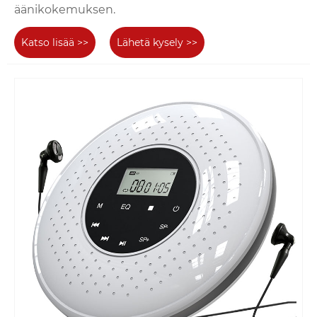
äänikokemuksen.
Katso lisää >>
Lähetä kysely >>