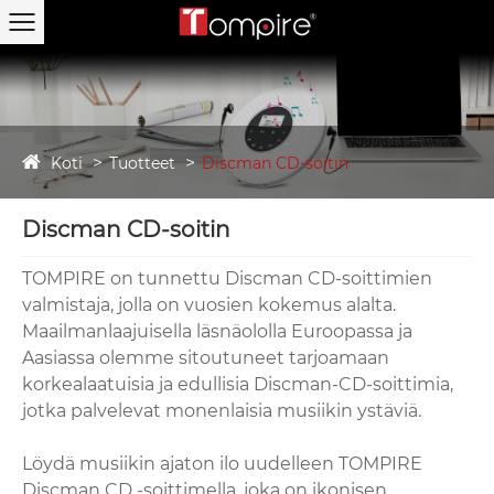
Koti
Tuotteet
Discman CD-soitin
Discman CD-soitin
TOMPIRE on tunnettu Discman CD-soittimien
valmistaja, jolla on vuosien kokemus alalta.
Maailmanlaajuisella läsnäololla Euroopassa ja
Aasiassa olemme sitoutuneet tarjoamaan
korkealaatuisia ja edullisia Discman-CD-soittimia,
jotka palvelevat monenlaisia ​​musiikin ystäviä.
Löydä musiikin ajaton ilo uudelleen TOMPIRE
Discman CD -soittimella, joka on ikonisen