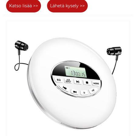
Katso lisää >>
Lähetä kysely >>