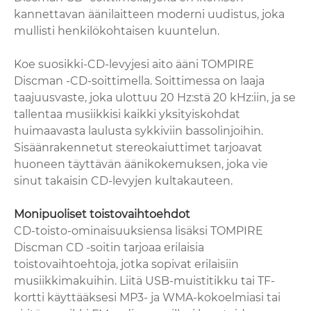
kannettavan äänilaitteen moderni uudistus, joka
mullisti henkilökohtaisen kuuntelun.
Koe suosikki-CD-levyjesi aito ääni TOMPIRE
Discman -CD-soittimella. Soittimessa on laaja
taajuusvaste, joka ulottuu 20 Hz:stä 20 kHz:iin, ja se
tallentaa musiikkisi kaikki yksityiskohdat
huimaavasta laulusta sykkiviin bassolinjoihin.
Sisäänrakennetut stereokaiuttimet tarjoavat
huoneen täyttävän äänikokemuksen, joka vie
sinut takaisin CD-levyjen kultakauteen.
Monipuoliset toistovaihtoehdot
CD-toisto-ominaisuuksiensa lisäksi TOMPIRE
Discman CD -soitin tarjoaa erilaisia ​​
toistovaihtoehtoja, jotka sopivat erilaisiin
musiikkimakuihin. Liitä USB-muistitikku tai TF-
kortti käyttääksesi MP3- ja WMA-kokoelmiasi tai