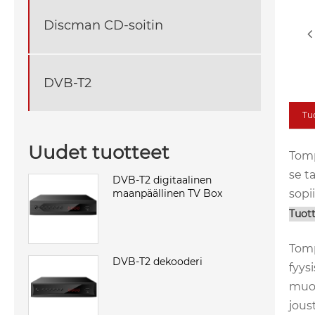
Discman CD-soitin
DVB-T2
Tu
Uudet tuotteet
Tomp
se t
DVB-T2 digitaalinen
maanpäällinen TV Box
sopi
Tuott
Tomp
DVB-T2 dekooderi
fyys
muot
jous