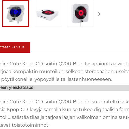
otteen Kuvaus
ire Cute Kpop CD-soitin Q200-Blue tasapainottaa viihte
arjoaa kompaktin muotoilun, selkeän stereoäänen, useita t
i pöytäkoneille, yöpöydälle tai lastenhuoneeseen.
een yleiskatsaus
ire Cute Kpop CD-soitin Q200-Blue on suunniteltu sekä h
isiä Kpop-CD-levyjä samalla kun se tukee digitaalisia form
oilu säästää tilaa ja tarjoaa laajan valikoiman ominaisuu
tavat toistotoiminnot.