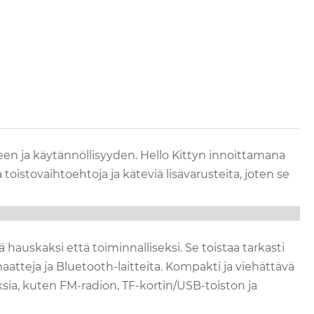
en ja käytännöllisyyden. Hello Kittyn innoittamana
oistovaihtoehtoja ja käteviä lisävarusteita, joten se
auskaksi että toiminnalliseksi. Se toistaa tarkasti
aatteja ja Bluetooth-laitteita. Kompakti ja viehättävä
ksia, kuten FM-radion, TF-kortin/USB-toiston ja