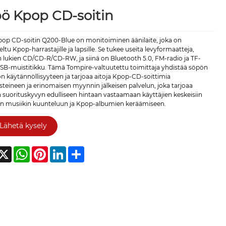
ö Kpop CD-soitin
op CD-soitin Q200-Blue on monitoiminen äänilaite, joka on
ltu Kpop-harrastajille ja lapsille. Se tukee useita levyformaatteja,
lukien CD/CD-R/CD-RW, ja siinä on Bluetooth 5.0, FM-radio ja TF-
USB-muistitikku. Tämä Tompire-valtuutettu toimittaja yhdistää söpön
n käytännöllisyyteen ja tarjoaa aitoja Kpop-CD-soittimia
usteineen ja erinomaisen myynnin jälkeisen palvelun, joka tarjoaa
 suorituskyvyn edulliseen hintaan vastaamaan käyttäjien keskeisiin
iin musiikin kuunteluun ja Kpop-albumien keräämiseen.
Lähetä kysely
acebook
X
WhatsApp
Pinterest
LinkedIn
Share