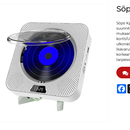
Söp
Söpö Kp
suunnite
mukaan 
kortti/
ulkonäö
lisävar
korkean
tarpeis
F