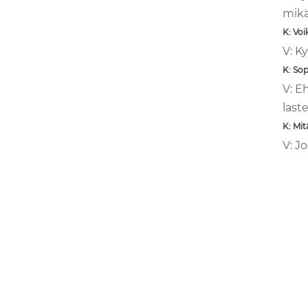
mikä
K: Voi
V: K
K: Sop
V: E
last
K: Mit
V: J