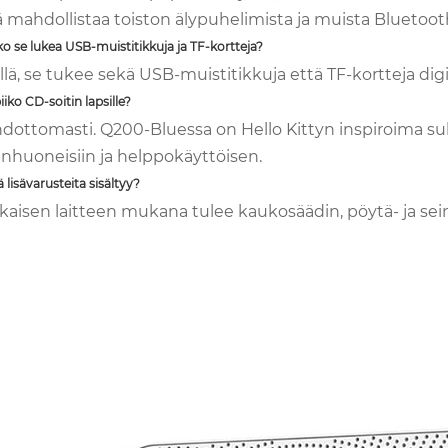
 mahdollistaa toiston älypuhelimista ja muista Bluetooth-
ko se lukea USB-muistitikkuja ja TF-kortteja?
yllä, se tukee sekä USB-muistitikkuja että TF-kortteja dig
iiko CD-soitin lapsille?
hdottomasti. Q200-Bluessa on Hello Kittyn inspiroima su
enhuoneisiin ja helppokäyttöisen.
ä lisävarusteita sisältyy?
okaisen laitteen mukana tulee kaukosäädin, pöytä- ja seinä