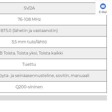
5V/2A
E-Mail
76-108 MHz
BT5.0 (lähetin ja vastaanotin)
3,5 mm tulo/lähtö
B Toista, Toista yksi, Toista kaikki
Tuettu
ytä- ja seinäasennusteline, sovitin, manuaali
Q200-sininen