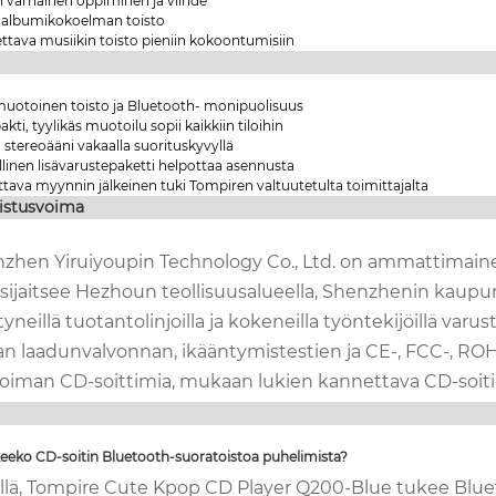
n varhainen oppiminen ja viihde
albumikokoelman toisto
ttava musiikin toisto pieniin kokoontumisiin
uotoinen toisto ja Bluetooth- monipuolisuus
ti, tyylikäs muotoilu sopii kaikkiin tiloihin
 stereoääni vakaalla suorituskyvyllä
linen lisävarustepaketti helpottaa asennusta
tava myynnin jälkeinen tuki Tompiren valtuutetulta toimittajalta
istusvoima
zhen Yiruiyoupin Technology Co., Ltd. on ammattimainen
 sijaitsee Hezhoun teollisuusalueella, Shenzhenin kaup
tyneillä tuotantolinjoilla ja kokeneilla työntekijöillä v
an laadunvalvonnan, ikääntymistestien ja CE-, FCC-, ROH
koiman CD-soittimia, mukaan lukien kannettava CD-soitin
keeko CD-soitin Bluetooth-suoratoistoa puhelimista?
yllä, Tompire Cute Kpop CD Player Q200-Blue tukee Blue