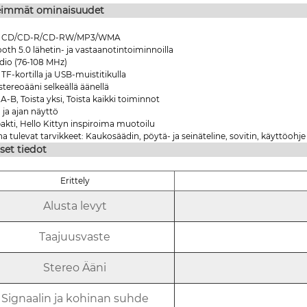
eimmät ominaisuudet
e CD/CD-R/CD-RW/MP3/WMA
oth 5.0 lähetin- ja vastaanotintoiminnoilla
dio (76-108 MHz)
 TF-kortilla ja USB-muistitikulla
tereoääni selkeällä äänellä
 A-B, Toista yksi, Toista kaikki toiminnot
 ja ajan näyttö
kti, Hello Kittyn inspiroima muotoilu
 tulevat tarvikkeet: Kaukosäädin, pöytä- ja seinäteline, sovitin, käyttöohje
set tiedot
Erittely
Alusta levyt
Taajuusvaste
Stereo Ääni
Signaalin ja kohinan suhde