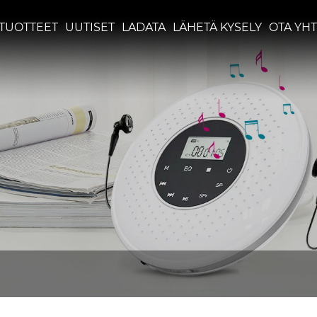
TUOTTEET
UUTISET
LADATA
LÄHETÄ KYSELY
OTA YHT