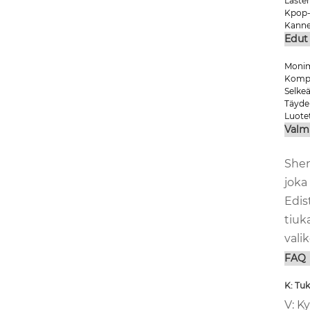
Laste
Kpop-
Kanne
Edut
Monim
Kompak
Selkeä
Täydel
Luotet
Valm
Shen
joka
Edis
tiuk
vali
FAQ
K: Tu
V: K