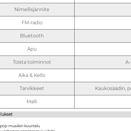
Nimellisjännite
FM-radio
Bluetooth
Apu
Toista toiminnot
A-
Aika & Kello
Tarvikkeet
Kaukosäädin, pö
Malli
lukset
Kpop-musiikin kuuntelu