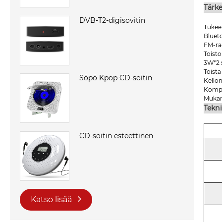
Tärk
DVB-T2-digisovitin
Tuke
Blueto
FM-ra
Toisto
3W*2 s
Toista
Söpö Kpop CD-soitin
Kellon
Kompa
Mukana
Tekni
CD-soitin esteettinen
Katso lisää