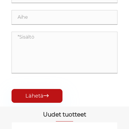
Lähetä

Uudet tuotteet