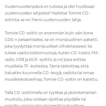
Uudenvuodenpäivä on tulossa ja olet huolissasi
uudenvuoden lahjoista? Harkitse Tomire CD -
soitinta, se on hieno uudenvuoden lahja.
Tomire CD -soitin on enemmän kuin vain kone
CDS: n pelaamiseksi, se on monipuolinen paketti,
joka tyydyttää monipuoliset viihdetarpeesi. Se
tukee useita toistomuotoja, kuten CD -toisto, FM -
radio, USB ja AUX -syöttö, ja voi jopa soittaa
musiikkia TF -korteista. Tämä tarkoittaa, että
haluatko kuunnella CD -levyjä, radiota tai omaa
musiikkikokoelmaa, Tomire CD -soitin on katettu.
Tällä CD -soittimella on tyylikäs ja yksinkertainen
muotoilu, joka voidaan sijoittaa pöydälle tai
seinälle, säästää tilaa lisäämällä taiteellisen