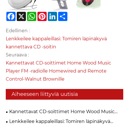
Facebook
X
WhatsApp
Pinterest
LinkedIn
Share
Edellinen :
Lenkkeilee kappaleillasi: Tomiren läpinäkyvä
kannettava CD -soitin
Seuraava :
Kannettavat CD-soittimet Home Wood Music
Player FM -radiolle Homewired and Remote
Control-Walnut Brownille
Aiheeseen liittyviä uutisia
Kannettavat CD-soittimet Home Wood Music
Player FM -radiolle Homewired and Remote
Lenkkeilee kappaleillasi: Tomiren läpinäkyvä
Control-Walnut Brownille
kannettava CD -soitin