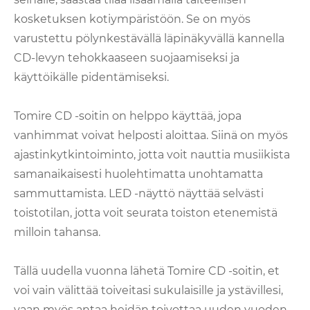
kosketuksen kotiympäristöön. Se on myös
varustettu pölynkestävällä läpinäkyvällä kannella
CD-levyn tehokkaaseen suojaamiseksi ja
käyttöikälle pidentämiseksi.
Tomire CD -soitin on helppo käyttää, jopa
vanhimmat voivat helposti aloittaa. Siinä on myös
ajastinkytkintoiminto, jotta voit nauttia musiikista
samanaikaisesti huolehtimatta unohtamatta
sammuttamista. LED -näyttö näyttää selvästi
toistotilan, jotta voit seurata toiston etenemistä
milloin tahansa.
Tällä uudella vuonna lähetä Tomire CD -soitin, et
voi vain välittää toiveitasi sukulaisille ja ystävillesi,
vaan myös antaa heidän toivottaa uuden vuoden