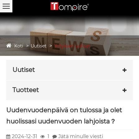
Koti
Uutiset
Yrityksen uutiset
Uutiset
Tuotteet
Uudenvuodenpäivä on tulossa ja olet
huolissasi uudenvuoden lahjoista？
2024-12-31
1
Jätä minulle viesti