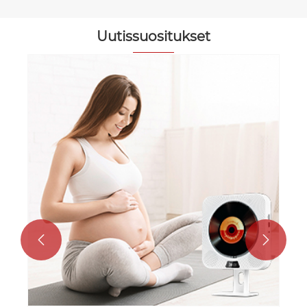
Uutissuositukset
Kuinka söpö Kpop-CD-soitin voi
parantaa musiikkikokemustasi?
Katso lisää >>

