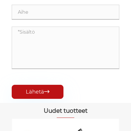
Lähetä

Uudet tuotteet