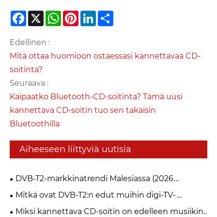
Facebook
X
WhatsApp
Pinterest
LinkedIn
Share
Edellinen :
Mitä ottaa huomioon ostaessasi kannettavaa CD-
soitinta?
Seuraava :
Kaipaatko Bluetooth-CD-soitinta? Tämä uusi
kannettava CD-soitin tuo sen takaisin
Bluetoothilla
Aiheeseen liittyviä uutisia
DVB-T2-markkinatrendi Malesiassa (2026
myFreeview / MYTV)
Mitkä ovat DVB-T2:n edut muihin digi-TV-
standardeihin verrattuna?
Miksi kannettava CD-soitin on edelleen musiikin