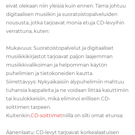
eivät olekaan niin yleisiä kuin ennen. Tämä johtuu
digitaalisen musiikin ja suoratoistopalveluiden
noususta, jotka tarjoavat monia etuja CD-levyihin
verrattuna, kuten:
Mukavuus: Suoratoistopalvelut ja digitaaliset
musiikkikirjastot tarjoavat paljon laajemman
musiikkivalikoiman ja helpomman käytön
puhelimien ja tietokoneiden kautta.
Siirrettävyys: Nykyaikaisiin älypuhelimiin mahtuu
tuhansia kappaleita ja ne voidaan liittää kaiuttimiin
tai kuulokkeisiin, mikä eliminoi erillisen CD-
soittimen tarpeen.
Kuitenkin,
CD-soittimet
niillä on silti omat etunsa:
Äänenlaatu: CD-levyt tarjoavat korkealaatuisen