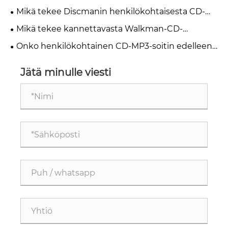
ystävien paras valinta vuonna 2026?
Mikä tekee Discmanin henkilökohtaisesta CD-
soittimesta välttämättömän musiikin ystäville
Mikä tekee kannettavasta Walkman-CD-
soittimesta parhaan vaihtoehdon musiikin
Onko henkilökohtainen CD-MP3-soitin edelleen
ystäville
ajankohtainen vuonna 2026
Jätä minulle viesti