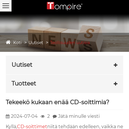
Koti
Uutiset
Teollisuuden uutisia
Uutiset
Tuotteet
Tekeekö kukaan enää CD-soittimia?
2024-07-04
2
Jätä minulle viesti
Kyllä,
CD-soittimet
niitä tehdään edelleen, vaikka ne