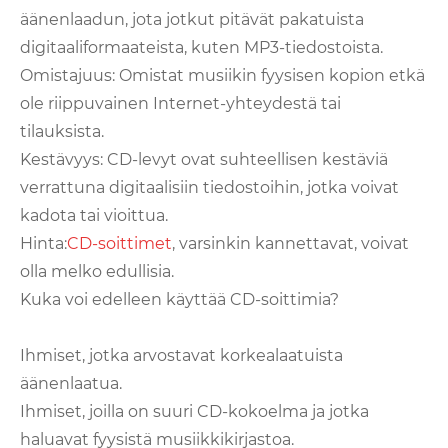
äänenlaadun, jota jotkut pitävät pakatuista
digitaaliformaateista, kuten MP3-tiedostoista.
Omistajuus: Omistat musiikin fyysisen kopion etkä
ole riippuvainen Internet-yhteydestä tai
tilauksista.
Kestävyys: CD-levyt ovat suhteellisen kestäviä
verrattuna digitaalisiin tiedostoihin, jotka voivat
kadota tai vioittua.
Hinta:
CD-soittimet
, varsinkin kannettavat, voivat
olla melko edullisia.
Kuka voi edelleen käyttää CD-soittimia?
Ihmiset, jotka arvostavat korkealaatuista
äänenlaatua.
Ihmiset, joilla on suuri CD-kokoelma ja jotka
haluavat fyysistä musiikkikirjastoa.