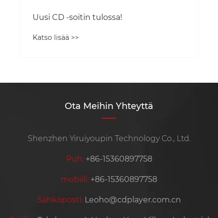
Ota Meihin Yhteyttä
Shenzhen Yiruiyoupin Technology Co., Ltd.
Puh:
+86-15360897758
mobiili:
+86-15360897758
Sähköposti:
Leoho@cdplayer.com.cn