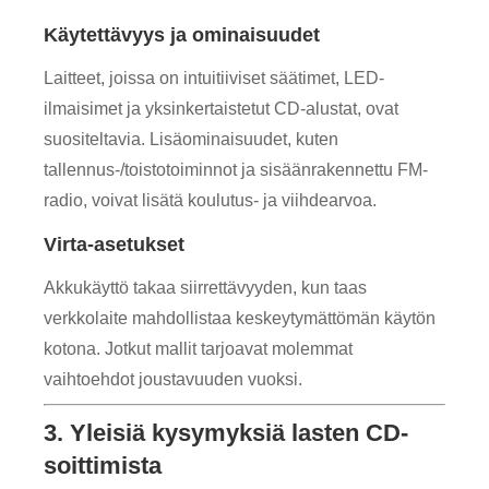
Käytettävyys ja ominaisuudet
Laitteet, joissa on intuitiiviset säätimet, LED-
ilmaisimet ja yksinkertaistetut CD-alustat, ovat
suositeltavia. Lisäominaisuudet, kuten
tallennus-/toistotoiminnot ja sisäänrakennettu FM-
radio, voivat lisätä koulutus- ja viihdearvoa.
Virta-asetukset
Akkukäyttö takaa siirrettävyyden, kun taas
verkkolaite mahdollistaa keskeytymättömän käytön
kotona. Jotkut mallit tarjoavat molemmat
vaihtoehdot joustavuuden vuoksi.
3. Yleisiä kysymyksiä lasten CD-
soittimista