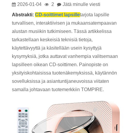
2026-01-04
2
Jätä minulle viesti
Abstrakti:
CD-soittimet lapsille
tarjota lapsille
turvallisen, interaktiivisen ja mukaansatempaavan
alustan musiikin tutkimiseen. Tässä artikkelissa
tarkastellaan keskeisiä teknisiä tietoja,
käytettävyyttä ja käsitellään usein kysyttyjä
kysymyksiä, jotka auttavat vanhempia valitsemaan
lapsilleen oikean CD-soittimen. Painopiste on
yksityiskohtaisissa tuotenäkemyksissä, käytännön
sovelluksissa ja asiantuntijaneuvoissa viitaten
samalla johtavaan tuotemerkkiin TOMPIRE.