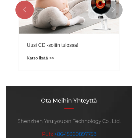


Uusi CD -soitin tulossa!
Katso lisää >>
Ota Meihin Yhteyttä
Shenzhen Yiruiyoupin Technology Co., Ltd.
Puh:
+86-15360897758