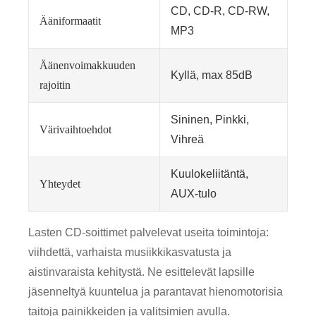
CD, CD-R, CD-RW,
Ääniformaatit
MP3
Äänenvoimakkuuden
Kyllä, max 85dB
rajoitin
Sininen, Pinkki,
Värivaihtoehdot
Vihreä
Kuulokeliitäntä,
Yhteydet
AUX-tulo
Lasten CD-soittimet palvelevat useita toimintoja:
viihdettä, varhaista musiikkikasvatusta ja
aistinvaraista kehitystä. Ne esittelevät lapsille
jäsenneltyä kuuntelua ja parantavat hienomotorisia
taitoja painikkeiden ja valitsimien avulla.