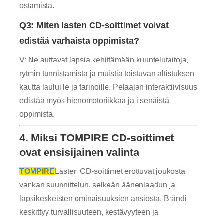
ostamista.
Q3: Miten lasten CD-soittimet voivat
edistää varhaista oppimista?
V: Ne auttavat lapsia kehittämään kuuntelutaitoja,
rytmin tunnistamista ja muistia toistuvan altistuksen
kautta lauluille ja tarinoille. Pelaajan interaktiivisuus
edistää myös hienomotoriikkaa ja itsenäistä
oppimista.
4. Miksi TOMPIRE CD-soittimet
ovat ensisijainen valinta
TOMPIRE
Lasten CD-soittimet erottuvat joukosta
vankan suunnittelun, selkeän äänenlaadun ja
lapsikeskeisten ominaisuuksien ansiosta. Brändi
keskittyy turvallisuuteen, kestävyyteen ja