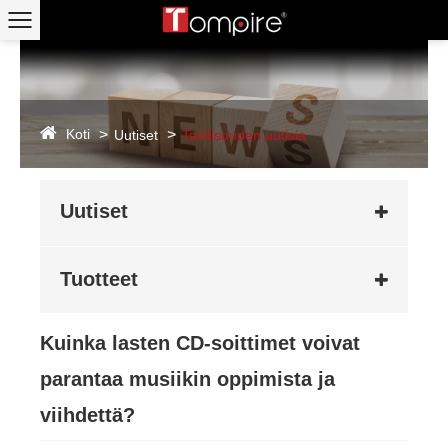
Koti
Uutiset
Teollisuuden uutisia
Uutiset
Tuotteet
Kuinka lasten CD-soittimet voivat
parantaa musiikin oppimista ja
viihdettä?