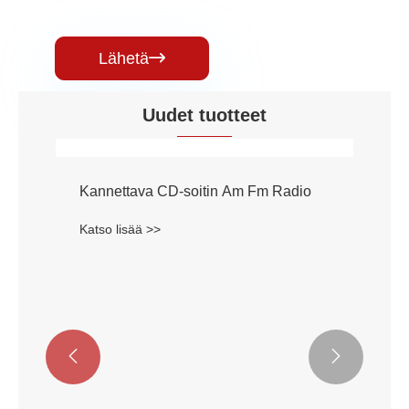
Lähetä

Uudet tuotteet

