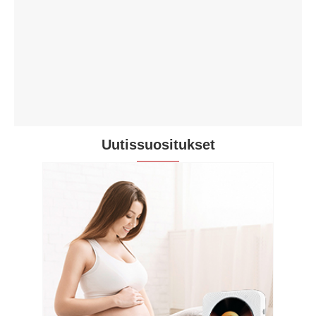
Kannettava CD-soitin Am Fm Radio
Katso lisää >>
Uutissuositukset