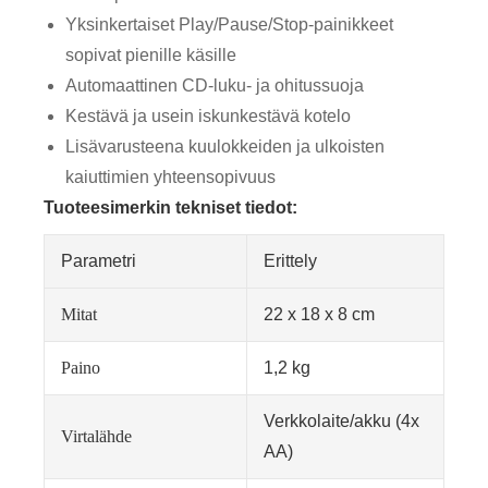
Yksinkertaiset Play/Pause/Stop-painikkeet
sopivat pienille käsille
Automaattinen CD-luku- ja ohitussuoja
Kestävä ja usein iskunkestävä kotelo
Lisävarusteena kuulokkeiden ja ulkoisten
kaiuttimien yhteensopivuus
Tuoteesimerkin tekniset tiedot:
Parametri
Erittely
Mitat
22 x 18 x 8 cm
Paino
1,2 kg
Verkkolaite/akku (4x
Virtalähde
AA)