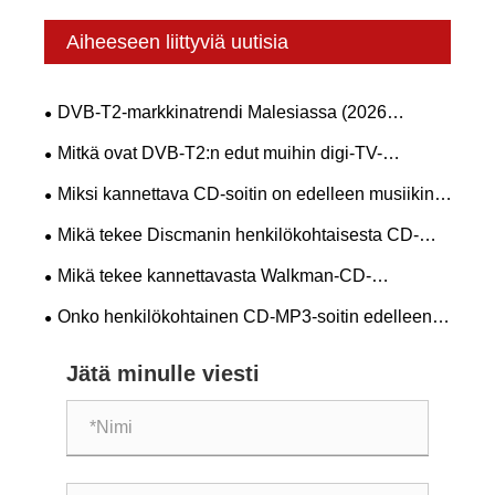
Aiheeseen liittyviä uutisia
DVB-T2-markkinatrendi Malesiassa (2026
myFreeview / MYTV)
Mitkä ovat DVB-T2:n edut muihin digi-TV-
standardeihin verrattuna?
Miksi kannettava CD-soitin on edelleen musiikin
ystävien paras valinta vuonna 2026?
Mikä tekee Discmanin henkilökohtaisesta CD-
soittimesta välttämättömän musiikin ystäville
Mikä tekee kannettavasta Walkman-CD-
soittimesta parhaan vaihtoehdon musiikin ystäville
Onko henkilökohtainen CD-MP3-soitin edelleen
ajankohtainen vuonna 2026
Jätä minulle viesti