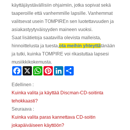
käyttäjäystävällisiin ohjaimiin, jotka sopivat sekä
taaperoille että vanhemmille lapsille. Vanhemmat
valitsevat usein TOMPIREn sen luotettavuuden ja
asiakastyytyväisyyden maineen vuoksi.
Saat lisätietoja saatavilla olevista malleista,
hinnoittelusta ja tuesta,
ota meihin yhteyttä
tänään
ja tutki, kuinka TOMPIRE voi rikastuttaa lapsesi
musiikkikokemusta.
Facebook
X
WhatsApp
Pinterest
LinkedIn
Share
Edellinen :
Kuinka valita ja käyttää Discman-CD-soitinta
tehokkaasti?
Seuraava :
Kuinka valita paras kannettava CD-soitin
jokapäiväiseen käyttöön?