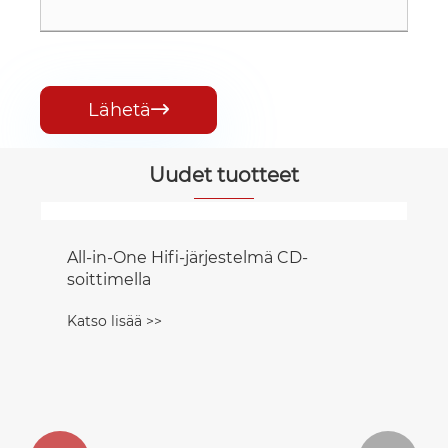
Lähetä

Uudet tuotteet