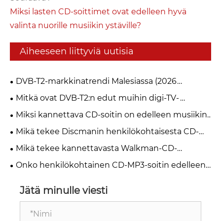
Miksi lasten CD-soittimet ovat edelleen hyvä
valinta nuorille musiikin ystäville?
Aiheeseen liittyviä uutisia
DVB-T2-markkinatrendi Malesiassa (2026
myFreeview / MYTV)
Mitkä ovat DVB-T2:n edut muihin digi-TV-
standardeihin verrattuna?
Miksi kannettava CD-soitin on edelleen musiikin
ystävien paras valinta vuonna 2026?
Mikä tekee Discmanin henkilökohtaisesta CD-
soittimesta välttämättömän musiikin ystäville
Mikä tekee kannettavasta Walkman-CD-
soittimesta parhaan vaihtoehdon musiikin
Onko henkilökohtainen CD-MP3-soitin edelleen
ystäville
ajankohtainen vuonna 2026
Jätä minulle viesti