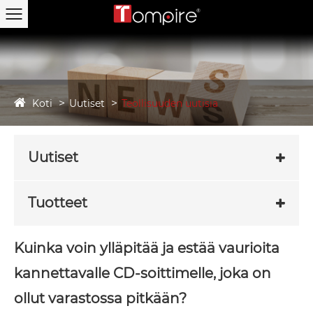
Koti
Uutiset
Teollisuuden uutisia
Uutiset
Tuotteet
Kuinka voin ylläpitää ja estää vaurioita
kannettavalle CD-soittimelle, joka on
ollut varastossa pitkään?