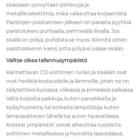
sisäosaan syövyttäen piirilevyjä ja
metallikoskettimia, mikä vaikeuttaa korjaamista.
Paristojen poistamisen jälkeen on parasta pyyhkiä
paristolokero puhtaalla, pehmeällä liinalla. Jos
sisällä on pölyä, puhdista se myös. Kiinnitä sitten
paristolokeron kansi, jotta pölyä ei pääse sisään.
Valitse oikea tallennusympäristö
Kannettavan CD-soittimen runko ja sisäiset osat
ovat herkkiä kosteudelle ja lämmölle, joten ne on
säilytettävä kuivassa, viileässä ja pimeässä paikassa.
Vältä kosteita paikkoja, kuten parvekkeita ja
kylpyhuoneita, tai korkeita lämpötiloja, kuten
lämpöpatterien lähellä tai auton tavaratilassa.
Kosteat ympäristöt voivat aiheuttaa ruostetta
soittimen metalliosissa ja hometta laserpäässä,