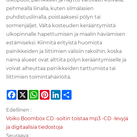
pehmeällä liinalla, kuten silmälasien
puhdistusliinalla, poistaaksesi pölyn tai
sormenjäljet. Vältä kosteuden kerääntymistä
ulkopinnalle hapettumisen ja maalin häviämisen
estämiseksi. Kiinnitä erityistä huomiota
painikkeiden ja liittimien välisiin rakoihin, koska
nämä alueet ovat alttiita pölyn kerääntymiselle ja
voivat aiheuttaa painikkeiden tarttumista tai
liittimien toimintahäiriöitä.
Facebook
X
WhatsApp
Pinterest
LinkedIn
Share
Edellinen :
Voiko Boombox CD -soitin toistaa mp3 -CD -levyjä
ja digitaalisia tiedostoja
Seuraava :