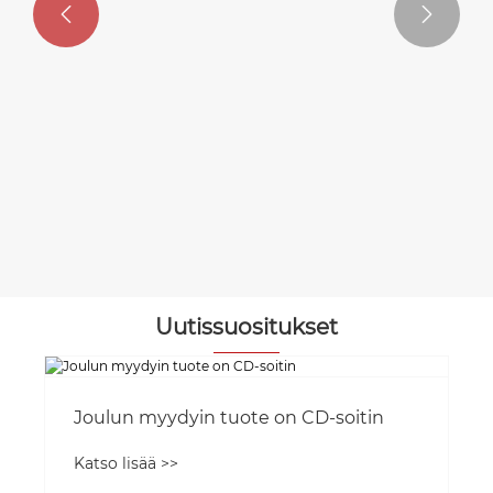


All-in-One Hifi-järjestelmä CD-
soittimella
Katso lisää >>
Uutissuositukset
Joulun myydyin tuote on CD-soitin
Katso lisää >>