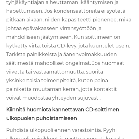
tyhjäkäyntiajan aiheuttaman ikääntymisen ja
hapettumisen. Jos kondensaattoreita ei syötetä
pitkään aikaan, niiden kapasiteetti pienenee, mikä
johtaa epävakaaseen virransyöttöön ja
mahdolliseen jäätymiseen. Kun soittimeen on
kytketty virta, toista CD-levy, jota kuuntelet usein.
Tarkista painikkeista ja äänenvoimakkuuden
säätimestä mahdolliset ongelmat. Jos huomaat
viivettä tai vastaamattomuutta, suorita
yksinkertaisia ​​toimenpiteitä, kuten paina
painiketta muutaman kerran, jotta kontaktit
voivat muodostaa yhteyden sujuvasti.
Kiinnitä huomiota kannettavan CD-soittimen
ulkopuolen puhdistamiseen
Puhdista ulkopuoli ennen varastointia. Pyyhi
ulkopuoli, painikkeet ja näyttö varovasti kuivalla,