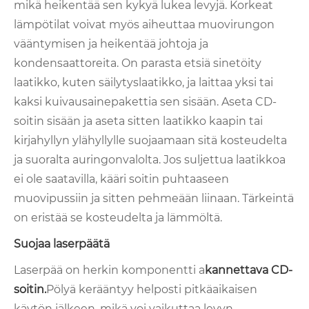
mikä heikentää sen kykyä lukea levyjä. Korkeat
lämpötilat voivat myös aiheuttaa muovirungon
vääntymisen ja heikentää johtoja ja
kondensaattoreita. On parasta etsiä sinetöity
laatikko, kuten säilytyslaatikko, ja laittaa yksi tai
kaksi kuivausainepakettia sen sisään. Aseta CD-
soitin sisään ja aseta sitten laatikko kaapin tai
kirjahyllyn ylähyllylle suojaamaan sitä kosteudelta
ja suoralta auringonvalolta. Jos suljettua laatikkoa
ei ole saatavilla, kääri soitin puhtaaseen
muovipussiin ja sitten pehmeään liinaan. Tärkeintä
on eristää se kosteudelta ja lämmöltä.
Suojaa laserpäätä
Laserpää on herkin komponentti a
kannettava CD-
soitin.
Pölyä kerääntyy helposti pitkäaikaisen
käytön jälkeen, mikä voi vaikuttaa levyn