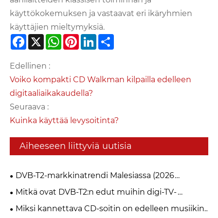
käyttökokemuksen ja vastaavat eri ikäryhmien
käyttäjien mieltymyksiä.
Facebook
X
WhatsApp
Pinterest
LinkedIn
Share
Edellinen :
Voiko kompakti CD Walkman kilpailla edelleen
digitaaliaikakaudella?
Seuraava :
Kuinka käyttää levysoitinta?
Aiheeseen liittyviä uutisia
DVB-T2-markkinatrendi Malesiassa (2026
myFreeview / MYTV)
Mitkä ovat DVB-T2:n edut muihin digi-TV-
standardeihin verrattuna?
Miksi kannettava CD-soitin on edelleen musiikin