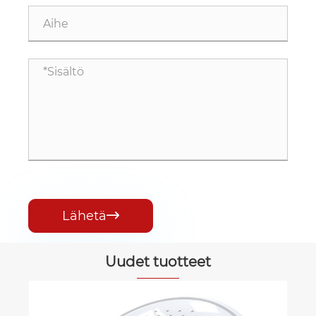
Lähetä

Uudet tuotteet