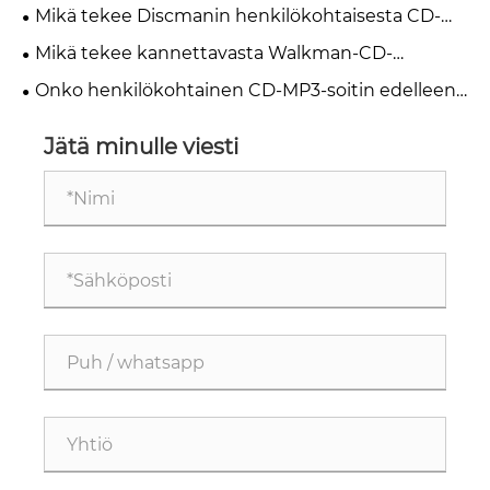
ystävien paras valinta vuonna 2026?
Mikä tekee Discmanin henkilökohtaisesta CD-
soittimesta välttämättömän musiikin ystäville
Mikä tekee kannettavasta Walkman-CD-
soittimesta parhaan vaihtoehdon musiikin
Onko henkilökohtainen CD-MP3-soitin edelleen
ystäville
ajankohtainen vuonna 2026
Jätä minulle viesti