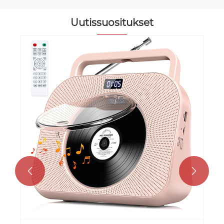
Uutissuositukset
Miksi KPOP Boombox CD -soitin on
loistava tuote, joka lisätään myymäläs
Katso lisää >>

