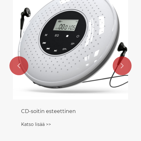
CD-soit
Katso lis


-soitin esteettinen
so lisää >>