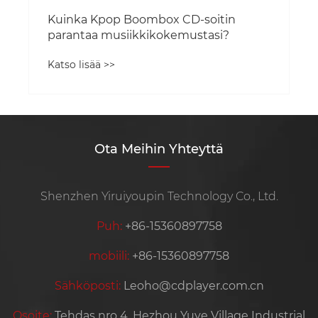
n
Ota Meihin Yhteyttä
Shenzhen Yiruiyoupin Technology Co., Ltd.
Puh:
+86-15360897758
mobiili:
+86-15360897758
Sähköposti:
Leoho@cdplayer.com.cn
Osoite:
Tehdas nro 4, Hezhou Yuye Village Industrial