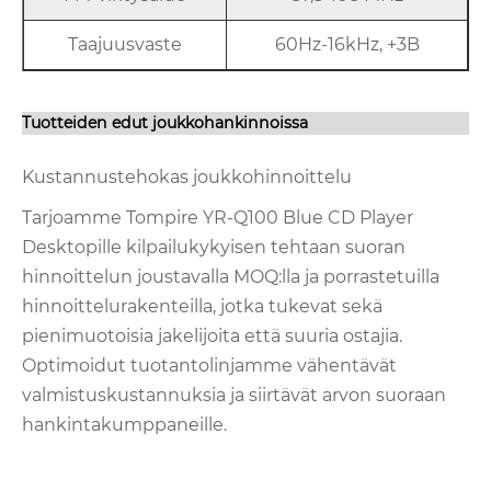
Taajuusvaste
60Hz-16kHz, +3B
Tuotteiden edut joukkohankinnoissa
Kustannustehokas joukkohinnoittelu
Tarjoamme Tompire YR-Q100 Blue CD Player
Desktopille kilpailukykyisen tehtaan suoran
hinnoittelun joustavalla MOQ:lla ja porrastetuilla
hinnoittelurakenteilla, jotka tukevat sekä
pienimuotoisia jakelijoita että suuria ostajia.
Optimoidut tuotantolinjamme vähentävät
valmistuskustannuksia ja siirtävät arvon suoraan
hankintakumppaneille.