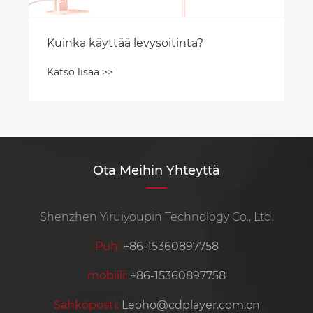
Ota Meihin Yhteyttä
Shenzhen Yiruiyoupin Technology Co., Ltd.
Puh:
+86-15360897758
mobiili:
+86-15360897758
Sähköposti:
Leoho@cdplayer.com.cn