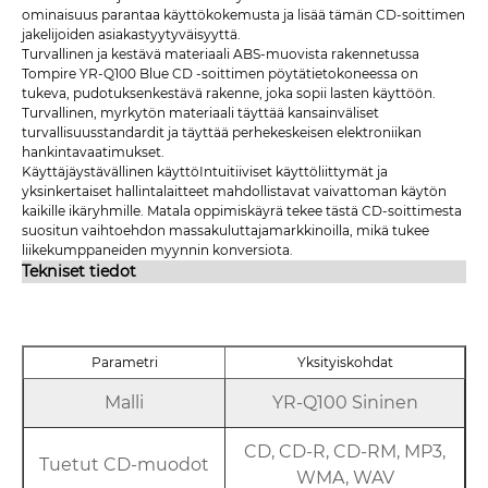
ominaisuus parantaa käyttökokemusta ja lisää tämän CD-soittimen
jakelijoiden asiakastyytyväisyyttä.
Turvallinen ja kestävä materiaali ABS-muovista rakennetussa
Tompire YR-Q100 Blue CD -soittimen pöytätietokoneessa on
tukeva, pudotuksenkestävä rakenne, joka sopii lasten käyttöön.
Turvallinen, myrkytön materiaali täyttää kansainväliset
turvallisuusstandardit ja täyttää perhekeskeisen elektroniikan
hankintavaatimukset.
Käyttäjäystävällinen käyttöIntuitiiviset käyttöliittymät ja
yksinkertaiset hallintalaitteet mahdollistavat vaivattoman käytön
kaikille ikäryhmille. Matala oppimiskäyrä tekee tästä CD-soittimesta
suositun vaihtoehdon massakuluttajamarkkinoilla, mikä tukee
liikekumppaneiden myynnin konversiota.
Tekniset tiedot
Parametri
Yksityiskohdat
Malli
YR-Q100 Sininen
CD, CD-R, CD-RM, MP3,
Tuetut CD-muodot
WMA, WAV