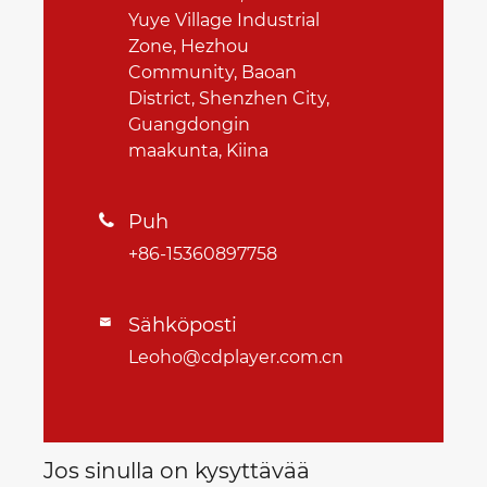
Yuye Village Industrial
Zone, Hezhou
Community, Baoan
District, Shenzhen City,
Guangdongin
maakunta, Kiina
Puh

+86-15360897758
Sähköposti

Leoho@cdplayer.com.cn
Jos sinulla on kysyttävää