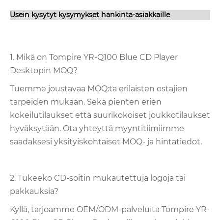
Usein kysytyt kysymykset hankinta-asiakkaille
1. Mikä on Tompire YR-Q100 Blue CD Player
Desktopin MOQ?
Tuemme joustavaa MOQ:ta erilaisten ostajien
tarpeiden mukaan. Sekä pienten erien
kokeilutilaukset että suurikokoiset joukkotilaukset
hyväksytään. Ota yhteyttä myyntitiimiimme
saadaksesi yksityiskohtaiset MOQ- ja hintatiedot.
2. Tukeeko CD-soitin mukautettuja logoja tai
pakkauksia?
Kyllä, tarjoamme OEM/ODM-palveluita Tompire YR-