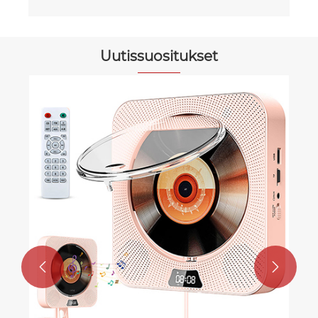
Uutissuositukset
Myydyin CD-soitin Walmartissa
Katso lisää >>

