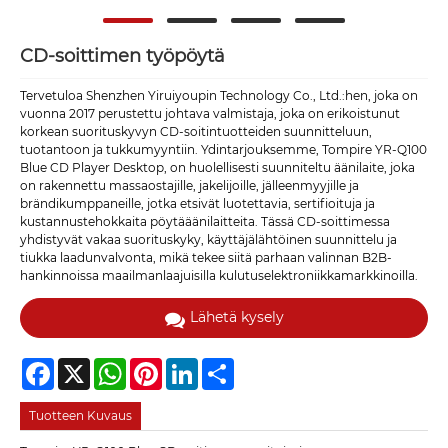
CD-soittimen työpöytä
Tervetuloa Shenzhen Yiruiyoupin Technology Co., Ltd.:hen, joka on
vuonna 2017 perustettu johtava valmistaja, joka on erikoistunut
korkean suorituskyvyn CD-soitintuotteiden suunnitteluun,
tuotantoon ja tukkumyyntiin. Ydintarjouksemme, Tompire YR-Q100
Blue CD Player Desktop, on huolellisesti suunniteltu äänilaite, joka
on rakennettu massaostajille, jakelijoille, jälleenmyyjille ja
brändikumppaneille, jotka etsivät luotettavia, sertifioituja ja
kustannustehokkaita pöytääänilaitteita. Tässä CD-soittimessa
yhdistyvät vakaa suorituskyky, käyttäjälähtöinen suunnittelu ja
tiukka laadunvalvonta, mikä tekee siitä parhaan valinnan B2B-
hankinnoissa maailmanlaajuisilla kulutuselektroniikkamarkkinoilla.
Lähetä kysely
Facebook
X
WhatsApp
Pinterest
LinkedIn
Share
Tuotteen Kuvaus