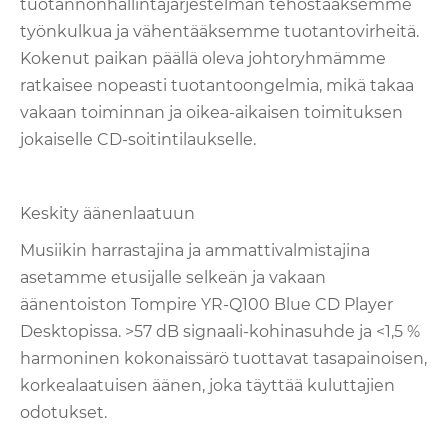
tuotannonhallintajärjestelmän tehostaaksemme
työnkulkua ja vähentääksemme tuotantovirheitä.
Kokenut paikan päällä oleva johtoryhmämme
ratkaisee nopeasti tuotantoongelmia, mikä takaa
vakaan toiminnan ja oikea-aikaisen toimituksen
jokaiselle CD-soitintilaukselle.
Keskity äänenlaatuun
Musiikin harrastajina ja ammattivalmistajina
asetamme etusijalle selkeän ja vakaan
äänentoiston Tompire YR-Q100 Blue CD Player
Desktopissa. >57 dB signaali-kohinasuhde ja <1,5 %
harmoninen kokonaissärö tuottavat tasapainoisen,
korkealaatuisen äänen, joka täyttää kuluttajien
odotukset.