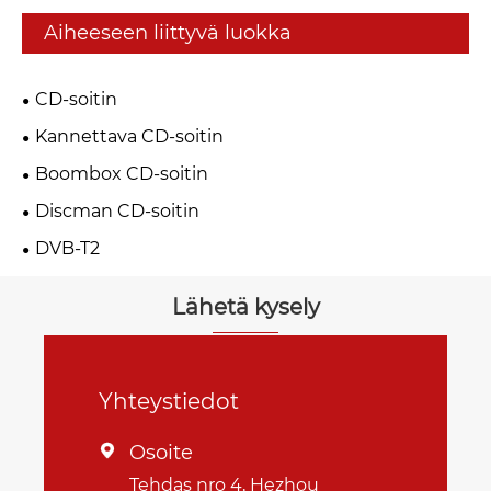
Aiheeseen liittyvä luokka
CD-soitin
Kannettava CD-soitin
Boombox CD-soitin
Discman CD-soitin
DVB-T2
Lähetä kysely
Yhteystiedot
Osoite

Tehdas nro 4, Hezhou