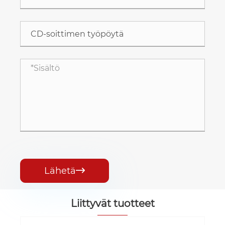
Lähetä

Liittyvät tuotteet