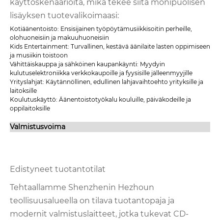
käyttöskenaarioita, mikä tekee siitä monipuolisen
lisäyksen tuotevalikoimaasi:
Kotiäänentoisto: Ensisijainen työpöytämusiikkisoitin perheille,
olohuoneisiin ja makuuhuoneisiin
Kids Entertainment: Turvallinen, kestävä äänilaite lasten oppimiseen
ja musiikin toistoon
Vähittäiskauppa ja sähköinen kaupankäynti: Myydyin
kulutuselektroniikka verkkokaupoille ja fyysisille jälleenmyyjille
Yrityslahjat: Käytännöllinen, edullinen lahjavaihtoehto yrityksille ja
laitoksille
Koulutuskäyttö: Äänentoistotyökalu kouluille, päiväkodeille ja
oppilaitoksille
Valmistusvoima
Edistyneet tuotantotilat
Tehtaallamme Shenzhenin Hezhoun
teollisuusalueella on tilava tuotantopaja ja
modernit valmistuslaitteet, jotka tukevat CD-