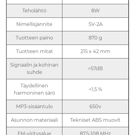
Teholähtö
8W
Nimellisjännite
5V-2A
Tuotteen paino
870 g
Tuotteen mitat
215 x 42 mm
Signaalin ja kohinan
>57dB
suhde
Täydellinen
<1,5 %
harmoninen särö
MP3-sisääntulo
650v
Asunnon materiaali
Tekniset ABS muovit
FM-viritysalue
87,5-108 MHz