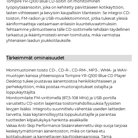
Tompire YR-Q100 Blue CD-soitin
on monitoiminen
työpöytääänisoitin, joka on kehitetty päivittäiseen kotikäyttöön,
lasten viihteeseen ja kevyisiin kaupallisiin tilanteisiin. Se integroi CD-
toiston, FM-radion ja USB-musiikkitoiminnot, jotka tukevat yleisiä
ääniformaatteja vastaamaan erilaisiin kuunteluvaatimuksiin.
Tehtaamme ydintuotteena tälle CD-soittimelle tehdään täydellinen
tarkastus ja ikääntymistesti ennen toimitusta, mikä varmistaa
yhtenäisen laadun joukkotilauksille.
Tärkeimmät ominaisuudet
Monimuotoinen toisto CD-, CD-R-, CD-RM-, MP3-, WMA- ja WAV-
muotojen kanssa yhteensopiva Tompire YR-Q100 Blue CD Player
Desktop tukee joustavaa äänentoistoa henkilökohtaiseen ja
perhekäyttöön, mikä poistaa muotorajoitukset ostajilta ja
loppukäyttäjiltä.
Monitoimilaite FM-virittimellä (87,5-108 MHz) ja USB-portilla
varustettu CD-soitin laajentaa toistomahdollisuuksia fyysisten
levyjen lisäksi. Integroitu suunnittelu vähentää useiden laitteiden
tarvetta, lisää käytännöllisyyttä loppukuluttajille ja parantaa
tuotteiden kilpailukykyä hankinta-asiakkaille.
Vakaa Anti-Skip Performance Sisäänrakennettu skip-suoja tarjoaa
keskeytymättömän äänentoiston, mikä on tärkeä etu
kotitalouksien ja kannettavien käyttöskenaarioissa. Tämä