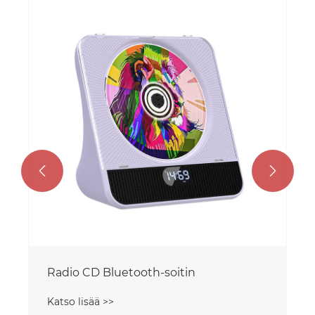
CD-soitin Söpö
Katso lisää >>

