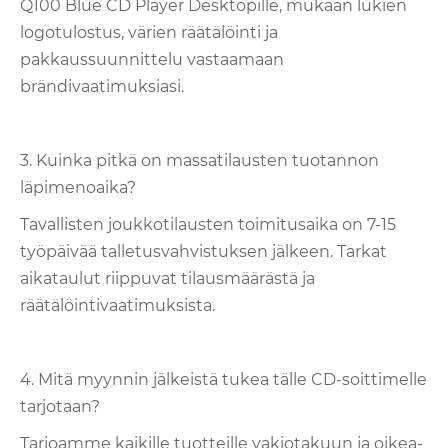
Q100 Blue CD Player Desktopille, mukaan lukien
logotulostus, värien räätälöinti ja
pakkaussuunnittelu vastaamaan
brändivaatimuksiasi.
3. Kuinka pitkä on massatilausten tuotannon
läpimenoaika?
Tavallisten joukkotilausten toimitusaika on 7-15
työpäivää talletusvahvistuksen jälkeen. Tarkat
aikataulut riippuvat tilausmäärästä ja
räätälöintivaatimuksista.
4. Mitä myynnin jälkeistä tukea tälle CD-soittimelle
tarjotaan?
Tarjoamme kaikille tuotteille vakiotakuun ja oikea-