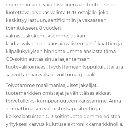
enemmän kuin vain tavallinen äänituote – se on
luotettava, arvokas valinta B2B-ostajalle, joka
keskittyy laatuun, sertifiointiin ja vakaaseen
toimitukseen. 8 vuoden
valmistuskokemuksemme, tiukan
laadunvalvonnan, kansainvälisten sertifikaattien ja
kilpailukykyisen hinnoittelumme ansiosta tämä
CD-soitin auttaa sinua laajentamaan
tuotevalikoimaasi, tyydyttämään loppukuluttajia ja
saavuttamaan vakaat voittomarginaalit.
Toivotamme maailmanlaajuiset jakelijat,
tuotemerkkien omistajat ja vähittäisasiakkaat
tervetulleiksi kumppanuuteen kanssamme. Anna
ammattimaisen valmistuskapasiteetin ja
korkealaatuisten CD-soitintuotteidemme edistää
yrityksesi kasvua kulutuselektroniikkamarkkinoilla.