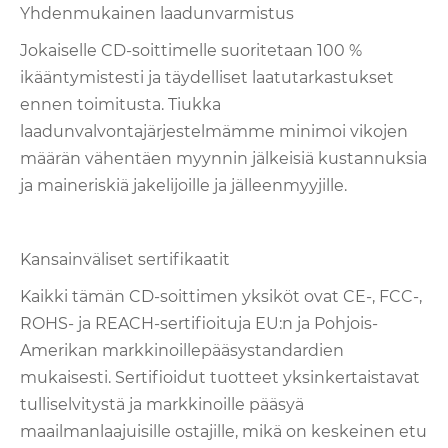
Yhdenmukainen laadunvarmistus
Jokaiselle CD-soittimelle suoritetaan 100 %
ikääntymistesti ja täydelliset laatutarkastukset
ennen toimitusta. Tiukka
laadunvalvontajärjestelmämme minimoi vikojen
määrän vähentäen myynnin jälkeisiä kustannuksia
ja maineriskiä jakelijoille ja jälleenmyyjille.
Kansainväliset sertifikaatit
Kaikki tämän CD-soittimen yksiköt ovat CE-, FCC-,
ROHS- ja REACH-sertifioituja EU:n ja Pohjois-
Amerikan markkinoillepääsystandardien
mukaisesti. Sertifioidut tuotteet yksinkertaistavat
tulliselvitystä ja markkinoille pääsyä
maailmanlaajuisille ostajille, mikä on keskeinen etu