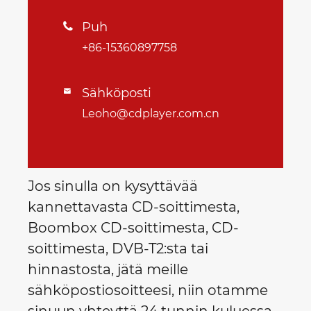
Puh

+86-15360897758
Sähköposti

Leoho@cdplayer.com.cn
Jos sinulla on kysyttävää
kannettavasta CD-soittimesta,
Boombox CD-soittimesta, CD-
soittimesta, DVB-T2:sta tai
hinnastosta, jätä meille
sähköpostiosoitteesi, niin otamme