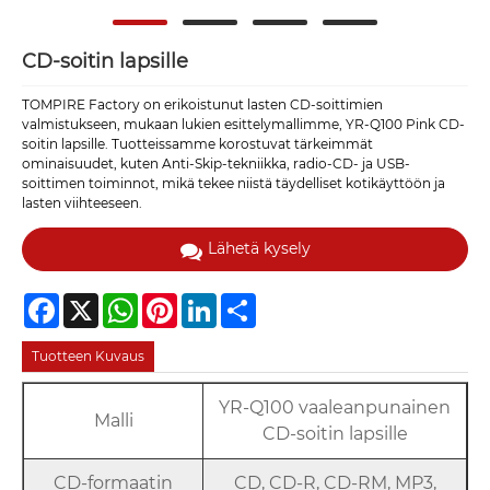
CD-soitin lapsille
TOMPIRE Factory on erikoistunut lasten CD-soittimien
valmistukseen, mukaan lukien esittelymallimme, YR-Q100 Pink CD-
soitin lapsille. Tuotteissamme korostuvat tärkeimmät
ominaisuudet, kuten Anti-Skip-tekniikka, radio-CD- ja USB-
soittimen toiminnot, mikä tekee niistä täydelliset kotikäyttöön ja
lasten viihteeseen.
Lähetä kysely
Facebook
X
WhatsApp
Pinterest
LinkedIn
Share
Tuotteen Kuvaus
YR-Q100 vaaleanpunainen
Malli
CD-soitin lapsille
CD-formaatin
CD, CD-R, CD-RM, MP3,