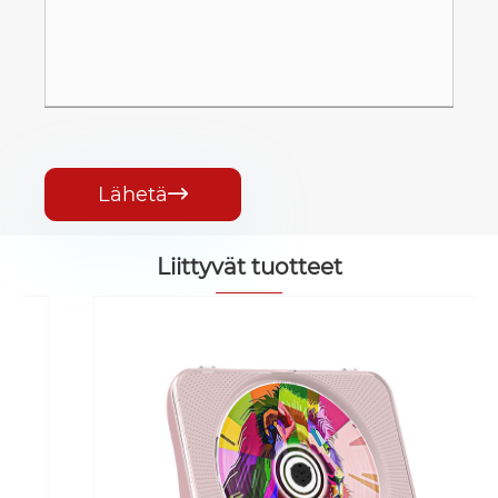
Lähetä

Liittyvät tuotteet