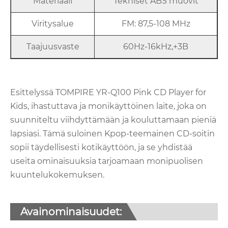
Materiaali
Tekniset ABS muovit
Viritysalue
FM: 87,5-108 MHz
Taajuusvaste
60Hz-16kHz,+3B
Esittelyssä TOMPIRE YR-Q100 Pink CD Player for
Kids, ihastuttava ja monikäyttöinen laite, joka on
suunniteltu viihdyttämään ja kouluttamaan pieniä
lapsiasi. Tämä suloinen Kpop-teemainen CD-soitin
sopii täydellisesti kotikäyttöön, ja se yhdistää
useita ominaisuuksia tarjoamaan monipuolisen
kuuntelukokemuksen.
Avainominaisuudet: