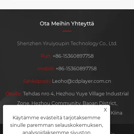
Ota Meihin Yhteyttä
Shenzhen Yiruiyoupin Technology Co., Ltd.
Puh:
+86-15360897758
mobiili:
+86-15360897758
Sähköposti:
Leoho@cdplayer.com.cn
Osoite:
Tehdas nro 4, Hezhou Yuye Village Industrial
Zone, Hezhou Community, Baoan District,
X
Shenzhen City, Guangdongin maakunta, Kiina
Käytämme evästeitä tarjotaksemme
sinulle paremman selauskokemuksen,
analysoidaksemme sivuston