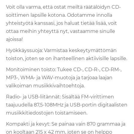
Voit olla varma, että ostat meiltä räätälöidyn CD-
soittimen lapsille kotona. Odotamme innolla
yhteistyötä kanssasi, jos haluat tietää lisää, voit
ottaa meihin yhteyttä nyt, vastaamme sinulle
ajoissa!
Hyökkäyssuoja: Varmistaa keskeytymättömän
toiston, joten se on ihanteellinen aktiivisille lapsille.
Monitoiminen toisto: Tukee CD-, CD-R-, CD-RM-,
MP3-, WMA- ja WAV-muotoja ja tarjoaa laajan
valikoiman musiikkivaihtoehtoja.
Radio- ja USB-liitännät: Sisältää FM-virittimen
taajuudella 87,5-108MHz ja USB-portin digitaalisten
musiikkitiedostojen toistamiseen.
Kompakti ja kevyt: Se painaa vain 870 grammaa ja
on kooltaan 215 x 42 mm, joten se on helppo