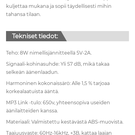
kuljettaa mukana ja sopii täydellisesti mihin
tahansa tilaan.
Tekniset tiedot:
Teho: 8W nimellisjännitteellä 5V-2A.
Signaali-kohinasuhde: Yli 57 dB, mikä takaa
selkeän äänenlaadun.
Harmoninen kokonaissärö: Alle 1,5 % tarjoaa
korkealaatuista ääntä.
MP3 Link -tulo: 650v, yhteensopiva useiden
äänilaitteiden kanssa.
Materiaali: Valmistettu kestävästä ABS-muovista.
Taajuusvaste: 60Hz-16kHz, +3B, kattaa laajan