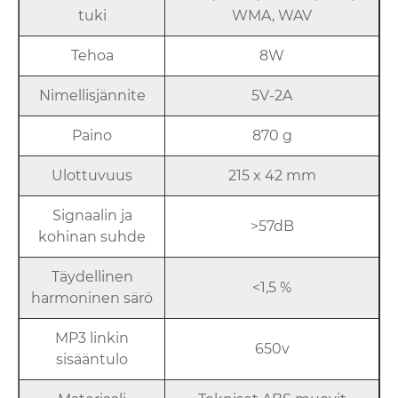
tuki
WMA, WAV
Tehoa
8W
Nimellisjännite
5V-2A
Paino
870 g
Ulottuvuus
215 x 42 mm
Signaalin ja
>57dB
kohinan suhde
Täydellinen
<1,5 %
harmoninen särö
MP3 linkin
650v
sisääntulo