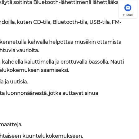
 käytä soitinta Bluetooth-lähettimenä lähettääksesi
E-Mail
illa, kuten CD-tila, Bluetooth-tila, USB-tila, FM-
kennetulla kahvalla helpottaa musiikin ottamista
tuvia vaurioita.
hdella kaiuttimella ja erottuvalla bassolla. Nauti
telukokemuksen saamiseksi.
 ja uutisia.
sta luonnonäänestä, jotka auttavat sinua
maatteja.
lökohtaiseen kuuntelukokemukseen.