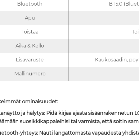
Bluetooth
BT5.0 (Bluet
Apu
Toistaa
Toi
Aika & Kello
Lisävaruste
Kaukosäädin, pöyt
Mallinumero
keimmät ominaisuudet:
ikanäyttö ja hälytys: Pidä kirjaa ajasta sisäänrakennetun 
äämään suosikkikappaleihisi tai varmista, että soitin s
luetooth-yhteys: Nauti langattomasta vapaudesta yhdistä