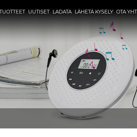
TUOTTEET
UUTISET
LADATA
LÄHETÄ KYSELY
OTA YHT