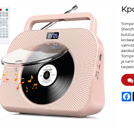
Kp
Tompir
Shenzh
kulutu
korkeal
valmis
äänikok
Tompir
ja var
tarpeit
F