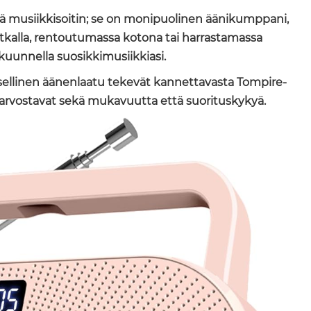
musiikkisoitin; se on monipuolinen äänikumppani,
ömatkalla, rentoutumassa kotona tai harrastamassa
 kuunnella suosikkimusiikkiasi.
ksellinen äänenlaatu tekevät kannettavasta Tompire-
ka arvostavat sekä mukavuutta että suorituskykyä.