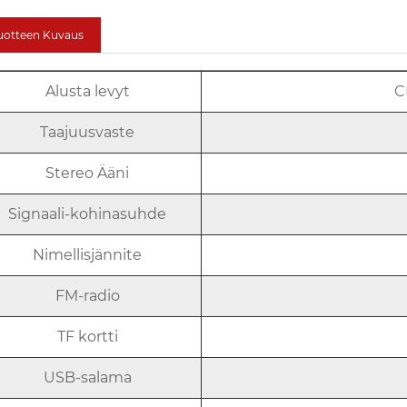
uotteen Kuvaus
Alusta levyt
C
Taajuusvaste
Stereo Ääni
Signaali-kohinasuhde
Nimellisjännite
FM-radio
TF kortti
USB-salama