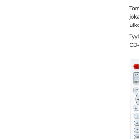
Tom
jok
ulk
Tyy
CD-