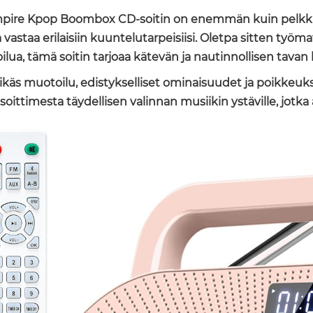
pire Kpop Boombox CD-soitin on enemmän kuin pelkkä 
a vastaa erilaisiin kuuntelutarpeisiisi. Oletpa sitten ty
oilua, tämä soitin tarjoaa kätevän ja nautinnollisen tavan
likäs muotoilu, edistykselliset ominaisuudet ja poikkeu
soittimesta täydellisen valinnan musiikin ystäville, jot