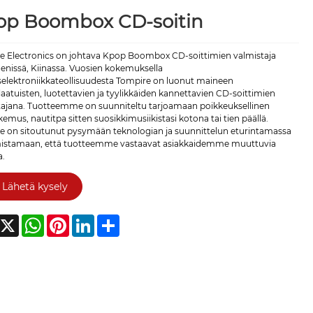
op Boombox CD-soitin
e Electronics on johtava Kpop Boombox CD-soittimien valmistaja
enissä, Kiinassa. Vuosien kokemuksella
selektroniikkateollisuudesta Tompire on luonut maineen
aatuisten, luotettavien ja tyylikkäiden kannettavien CD-soittimien
tajana. Tuotteemme on suunniteltu tarjoamaan poikkeuksellinen
emus, nautitpa sitten suosikkimusiikistasi kotona tai tien päällä.
e on sitoutunut pysymään teknologian ja suunnittelun eturintamassa
mistamaan, että tuotteemme vastaavat asiakkaidemme muuttuvia
a.
Lähetä kysely
acebook
X
WhatsApp
Pinterest
LinkedIn
Share