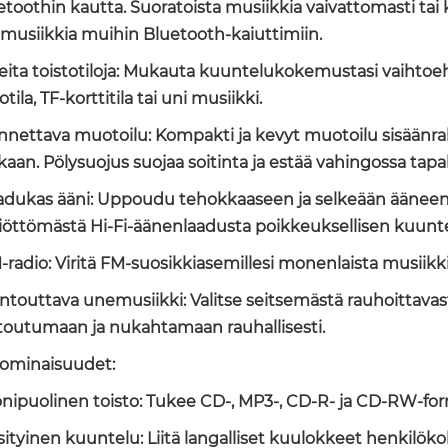
etoothin kautta. Suoratoista musiikkia vaivattomasti tai
musiikkia muihin Bluetooth-kaiuttimiin.
seita toistotiloja: Mukauta kuuntelukokemustasi vaihtoehdo
otila, TF-korttitila tai uni musiikki.
annettava muotoilu: Kompakti ja kevyt muotoilu sisäänra
aan. Pölysuojus suojaa soitinta ja estää vahingossa tapah
aadukas ääni: Uppoudu tehokkaaseen ja selkeään ääneen ka
iöttömästä Hi-Fi-äänenlaadusta poikkeuksellisen kuun
M-radio: Viritä FM-suosikkiasemillesi monenlaista musiikkia
entouttava unemusiikki: Valitse seitsemästä rauhoittava
toutumaan ja nukahtamaan rauhallisesti.
äominaisuudet:
onipuolinen toisto: Tukee CD-, MP3-, CD-R- ja CD-RW-for
ksityinen kuuntelu: Liitä langalliset kuulokkeet henki