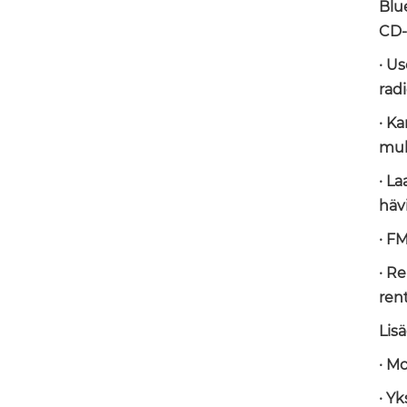
Blu
CD-
· U
radi
· K
muk
· L
häv
· F
· R
ren
Lis
· M
· Y