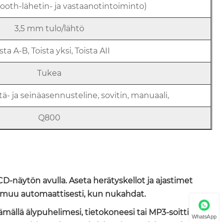
ooth-lähetin- ja vastaanotintoiminto)
3,5 mm tulo/lähtö
sta A-B, Toista yksi, Toista AII
Tukea
ä- ja seinäasennusteline, sovitin, manuaali,
Q800
LCD-näytön avulla. Aseta herätyskellot ja ajastimet
ammuu automaattisesti, kun nukahdat.
mällä älypuhelimesi, tietokoneesi tai MP3-soittimesi
WhatsApp