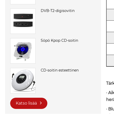
DVB-T2-digisovitin
Söpö Kpop CD-soitin
CD-soitin esteettinen
Tär
· A
her
Katso lisää
· B