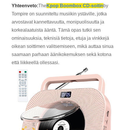
Yhteenveto:
The
Kpop Boombox CD-soitin
by
Tompire on suunniteltu musiikin ystäville, jotka
arvostavat kannettavuutta, monipuolisuutta ja
korkealaatuista ääntä. Tämä opas tutkii sen
ominaisuuksia, teknisiä tietoja, etuja ja vinkkejä
oikean soittimen valitsemiseen, mikä auttaa sinua
saamaan parhaan äänikokemuksen sekä kotona
että liikkeellä ollessasi.