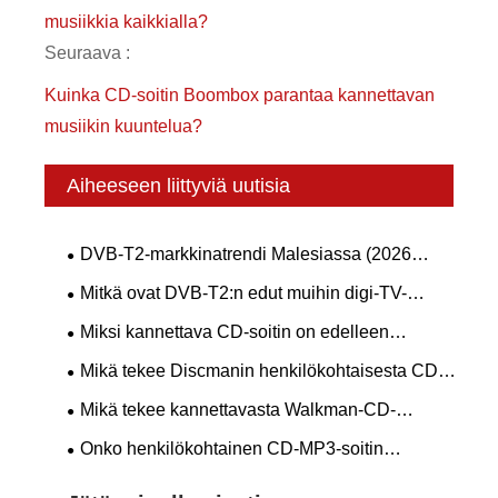
musiikkia kaikkialla?
Seuraava :
Kuinka CD-soitin Boombox parantaa kannettavan
musiikin kuuntelua?
Aiheeseen liittyviä uutisia
DVB-T2-markkinatrendi Malesiassa (2026
myFreeview / MYTV)
Mitkä ovat DVB-T2:n edut muihin digi-TV-
standardeihin verrattuna?
Miksi kannettava CD-soitin on edelleen
musiikin ystävien paras valinta vuonna 2026?
Mikä tekee Discmanin henkilökohtaisesta CD-
soittimesta välttämättömän musiikin ystäville
Mikä tekee kannettavasta Walkman-CD-
soittimesta parhaan vaihtoehdon musiikin
Onko henkilökohtainen CD-MP3-soitin
ystäville
edelleen ajankohtainen vuonna 2026