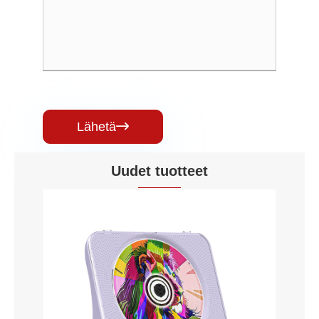
Lähetä

Uudet tuotteet
Kannettavat audio-CD-soittimet
Katso lisää >>