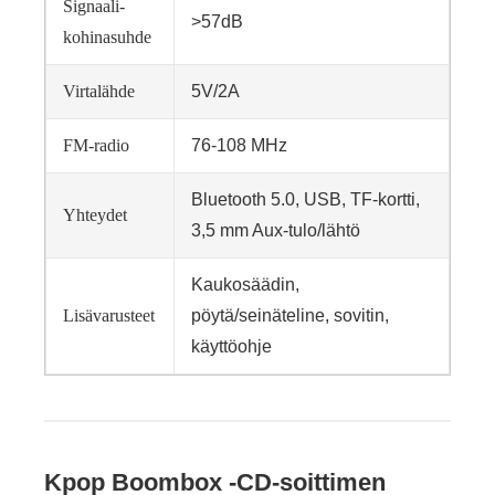
Signaali-
>57dB
kohinasuhde
Virtalähde
5V/2A
FM-radio
76-108 MHz
Bluetooth 5.0, USB, TF-kortti,
Yhteydet
3,5 mm Aux-tulo/lähtö
Kaukosäädin,
Lisävarusteet
pöytä/seinäteline, sovitin,
käyttöohje
Kpop Boombox -CD-soittimen