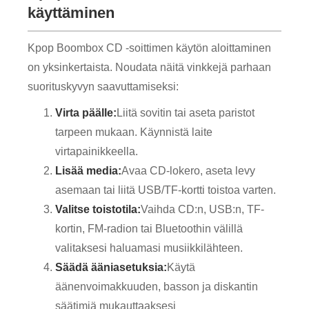
käyttäminen
Kpop Boombox CD -soittimen käytön aloittaminen
on yksinkertaista. Noudata näitä vinkkejä parhaan
suorituskyvyn saavuttamiseksi:
Virta päälle:
Liitä sovitin tai aseta paristot
tarpeen mukaan. Käynnistä laite
virtapainikkeella.
Lisää media:
Avaa CD-lokero, aseta levy
asemaan tai liitä USB/TF-kortti toistoa varten.
Valitse toistotila:
Vaihda CD:n, USB:n, TF-
kortin, FM-radion tai Bluetoothin välillä
valitaksesi haluamasi musiikkilähteen.
Säädä ääniasetuksia:
Käytä
äänenvoimakkuuden, basson ja diskantin
säätimiä mukauttaaksesi