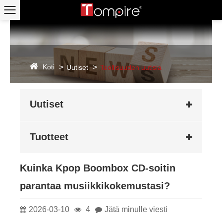
Koti
Uutiset
Teollisuuden uutisia
Uutiset
Tuotteet
Kuinka Kpop Boombox CD-soitin
parantaa musiikkikokemustasi?
2026-03-10
4
Jätä minulle viesti