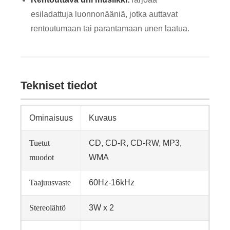
esiladattuja luonnonääniä, jotka auttavat
rentoutumaan tai parantamaan unen laatua.
Tekniset tiedot
Ominaisuus
Kuvaus
Tuetut
CD, CD-R, CD-RW, MP3,
muodot
WMA
Taajuusvaste
60Hz-16kHz
Stereolähtö
3W x 2