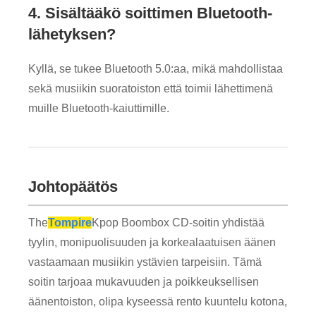
4. Sisältääkö soittimen Bluetooth-
lähetyksen?
Kyllä, se tukee Bluetooth 5.0:aa, mikä mahdollistaa
sekä musiikin suoratoiston että toimii lähettimenä
muille Bluetooth-kaiuttimille.
Johtopäätös
The
Tompire
Kpop Boombox CD-soitin yhdistää
tyylin, monipuolisuuden ja korkealaatuisen äänen
vastaamaan musiikin ystävien tarpeisiin. Tämä
soitin tarjoaa mukavuuden ja poikkeuksellisen
äänentoiston, olipa kyseessä rento kuuntelu kotona,