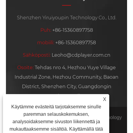
Shenzhen Yiruiyoupin Technology Co., Ltd.
Puh:
+86-15360897758
mobiili:
+86-15360897758
Sähköposti:
Leoho@cdplayer.com.cn
Osoite:
Tehdas nro 4, Hezhou Yuye Village
Industrial Zone, Hezhou Community, Baoan
District, Shenzhen City, Guangdongin
maakunta, Kiina
X
Käytämme evästeitä tarjotaksemme sinulle
paremman selauskokemuksen,
Copyright © 2026 Shenzhen Yiruiyoupin Technology
analysoidaksemme sivuston liikennettä ja
Co., Ltd. Kaikki oikeudet pidätetään.
mukauttaaksemme sisältöä. Käyttämällä tätä