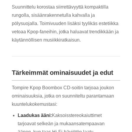
Suunnittelu korostaa siirrettävyyttä kompaktilla
rungolla, sisäänrakennetulla kahvalla ja
pölysuojalla. Toimivuuden lisäksi tyylikäs estetiikka
vetoaa Kpop-faneihin, jotka haluavat trendikkään ja
käytännöllisen musiikkiratkaisun.
Tärkeimmät ominaisuudet ja edut
Tompire Kpop Boombox CD-soitin tarjoaa joukon
ominaisuuksia, jotka on suunniteltu parantamaan
kuuntelukokemustasi:
Laadukas ääni:
Kaksoisstereokaiuttimet
tarjoavat selkeän ja mukaansatempaavan
äänen, kun taas Hi-Fi-häviötön laatu