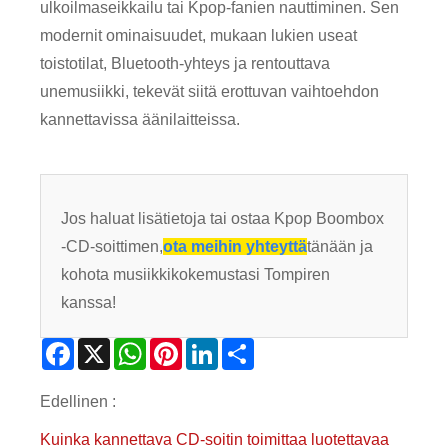
ulkoilmaseikkailu tai Kpop-fanien nauttiminen. Sen
modernit ominaisuudet, mukaan lukien useat
toistotilat, Bluetooth-yhteys ja rentouttava
unemusiikki, tekevät siitä erottuvan vaihtoehdon
kannettavissa äänilaitteissa.
Jos haluat lisätietoja tai ostaa Kpop Boombox
-CD-soittimen,
ota meihin yhteyttä
tänään ja
kohota musiikkikokemustasi Tompiren
kanssa!
Facebook
X
WhatsApp
Pinterest
LinkedIn
Share
Edellinen :
Kuinka kannettava CD-soitin toimittaa luotettavaa