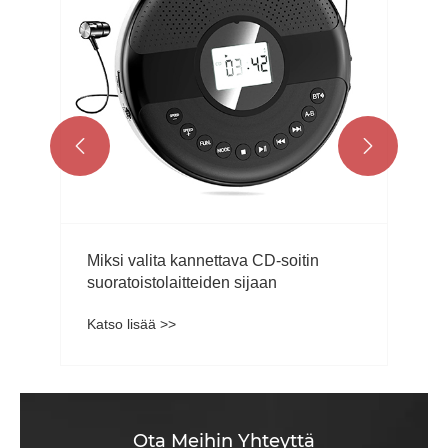
Katso lisää >>


Ota Meihin Yhteyttä