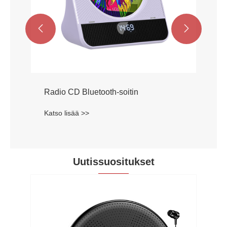


Uutissuositukset
Lenkkeilee kappaleillasi: Tomiren
läpinäkyvä kannettava CD -soitin