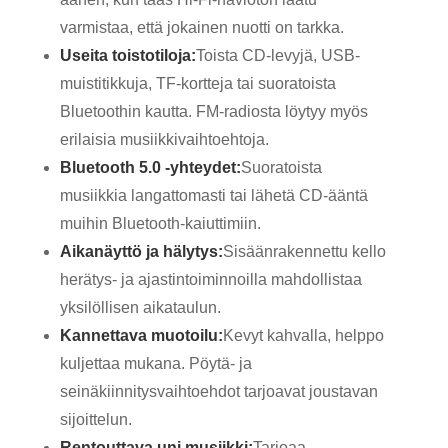
varmistaa, että jokainen nuotti on tarkka.
Useita toistotiloja:
Toista CD-levyjä, USB-
muistitikkuja, TF-kortteja tai suoratoista
Bluetoothin kautta. FM-radiosta löytyy myös
erilaisia ​​musiikkivaihtoehtoja.
Bluetooth 5.0 -yhteydet:
Suoratoista
musiikkia langattomasti tai lähetä CD-ääntä
muihin Bluetooth-kaiuttimiin.
Aikanäyttö ja hälytys:
Sisäänrakennettu kello
herätys- ja ajastintoiminnoilla mahdollistaa
yksilöllisen aikataulun.
Kannettava muotoilu:
Kevyt kahvalla, helppo
kuljettaa mukana. Pöytä- ja
seinäkiinnitysvaihtoehdot tarjoavat joustavan
sijoittelun.
Rentouttava uni musiikki:
Tarjoaa