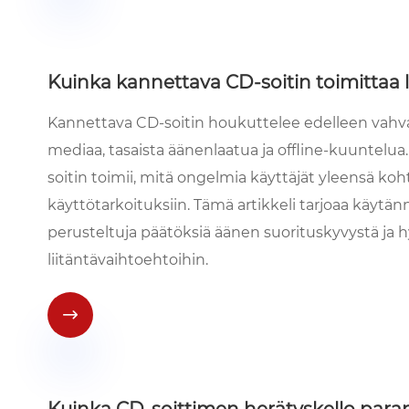
Kuinka kannettava CD-soitin toimittaa l
Kannettava CD-soitin houkuttelee edelleen vahvasti
mediaa, tasaista äänenlaatua ja offline-kuuntelua
soitin toimii, mitä ongelmia käyttäjät yleensä kohta
käyttötarkoituksiin. Tämä artikkeli tarjoaa käytän
perusteltuja päätöksiä äänen suorituskyvystä ja
liitäntävaihtoehtoihin.

Kuinka CD-soittimen herätyskello paran