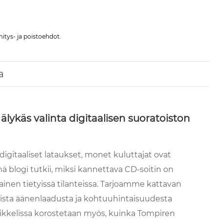
itys- ja poistoehdot.
a
älykäs valinta digitaalisen suoratoiston
 digitaaliset lataukset, monet kuluttajat ovat
 blogi tutkii, miksi kannettava CD-soitin on
mainen tietyissä tilanteissa. Tarjoamme kattavan
mista äänenlaadusta ja kohtuuhintaisuudesta
rtikkelissa korostetaan myös, kuinka Tompiren