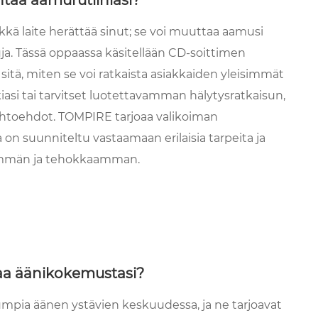
ä laite herättää sinut; se voi muuttaa aamusi
tuja. Tässä oppaassa käsitellään CD-soittimen
sitä, miten se voi ratkaista asiakkaiden yleisimmät
asi tai tarvitset luotettavamman hälytysratkaisun,
aihtoehdot. TOMPIRE tarjoaa valikoiman
 on suunniteltu vastaamaan erilaisia ​​tarpeita ja
vämmän ja tehokkaamman.
taa äänikokemustasi?
tumpia äänen ystävien keskuudessa, ja ne tarjoavat