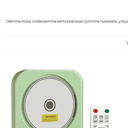
Olemme iloisia voidessamme kertoa kanssasi työmme tuloksista, yritysuut