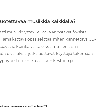
uotettavaa musiikkia kaikkialla?
 musiikin ystäville, jotka arvostavat fyysistä
. Tämä kattava opas selittää, miten kannettava CD-
avat ja kuinka valita oikea malli erilaisiin
nön oivalluksia, jotka auttavat käyttäjiä tekemään
 hyppynestotekniikasta akun kestoon ja
taa aamurutiiniasi?