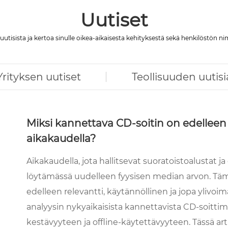
Uutiset
isista ja kertoa sinulle oikea-aikaisesta kehityksestä sekä henkilöstön nim
Yrityksen uutiset
Teollisuuden uutisi
Miksi kannettava CD-soitin on edelleen 
aikakaudella?
Aikakaudella, jota hallitsevat suoratoistoalustat ja
löytämässä uudelleen fyysisen median arvon. Tämä
edelleen relevantti, käytännöllinen ja jopa ylivoi
analyysin nykyaikaisista kannettavista CD-soitti
kestävyyteen ja offline-käytettävyyteen. Tässä a