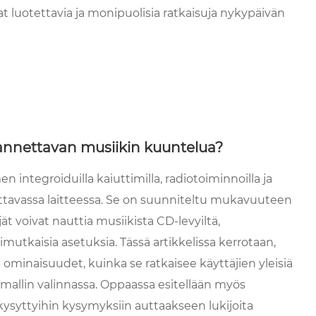
avat luotettavia ja monipuolisia ratkaisuja nykypäivän
nnettavan musiikin kuuntelua?
integroiduilla kaiuttimilla, radiotoiminnoilla ja
ettavassa laitteessa. Se on suunniteltu mukavuuteen
t voivat nauttia musiikista CD-levyiltä, ​​
imutkaisia ​​asetuksia. Tässä artikkelissa kerrotaan,
minaisuudet, kuinka se ratkaisee käyttäjien yleisiä
 mallin valinnassa. Oppaassa esitellään myös
kysyttyihin kysymyksiin auttaakseen lukijoita