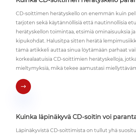
CD-soittimen herätyskello on enemmän kuin pelkk
tarjoten sekä käytännöllisiä että nautinnollisia e
herätyskellon toimintaa, etsimiä ominaisuuksia ja 
kipukohdat. Halusitpa sitten herätä lempimusiikki
tämä artikkeli auttaa sinua löytämään parhaat v
korkealaatuisia CD-soittimien herätyskelloja, jotka
mieltymyksiä, mikä tekee aamustasi miellyttä

Kuinka läpinäkyvä CD-soitin voi paran
Läpinäkyvistä CD-soittimista on tullut yhä suosi