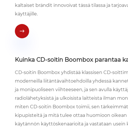
kaltaiset brändit innovoivat tässä tilassa ja tarjo
käyttäjille.

Kuinka CD-soitin Boombox parantaa ka
CD-soitin Boombox yhdistää klassisen CD-soittimen 
moderneilla liitäntävaihtoehdoilla yhdessä kann
ja monipuoliseen viihteeseen, ja sen avulla käyttäjä
radiolähetyksistä ja ulkoisista laitteista ilman mon
miten CD-soitin Boombox toimii, sen tärkeimmät o
kipupisteitä ja mitä tulee ottaa huomioon oikean
käytännön käyttöskenaarioita ja vastataan usein 