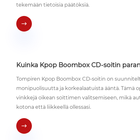
tekemään tietoisia päätöksiä.

Kuinka Kpop Boombox CD-soitin paran
Tompiren Kpop Boombox CD-soitin on suunniteltu 
monipuolisuutta ja korkealaatuista ääntä. Tämä opa
vinkkejä oikean soittimen valitsemiseen, mikä 
kotona että liikkeellä ollessasi.
