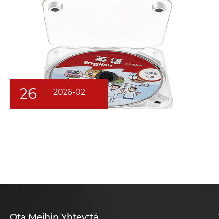
26
2026-02
Ota Meihin Yhteyttä