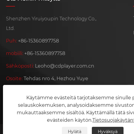
Shenzhen Yiruiyoupin Technology Co.,
Ltd.
Puh:
+86-15360897758
mobiili:
+86-15360897758
Sähköposti:
Leoho@cdplayer.com.cn
Osoite:
Tehdas nro 4, Hezhou Yuye
Village Industrial Zone, Hezhou
Community, Baoan District, Shenzhen
Käytämme evästeitä tarjotaksemme sinull
selauskokemuksen, analysoidaksemme sivuston l
City, Guangdongin maakunta, Kiina
mukauttaaksemme sisältöä. Käyttämällä tätä siv
evästeiden käytön.
Tietosuojakäytän
Hylätä
Hyväksyä