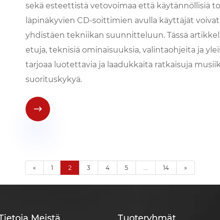
sekä esteettistä vetovoimaa että käytännöllisiä toi
läpinäkyvien CD-soittimien avulla käyttäjät voiva
yhdistäen tekniikan suunnitteluun. Tässä artikkelis
etuja, teknisiä ominaisuuksia, valintaohjeita ja y
tarjoaa luotettavia ja laadukkaita ratkaisuja musiiki
suorituskykyä.

«
1
2
3
4
5
...
14
»
Tietoja Meistä
Tuoteryhmät