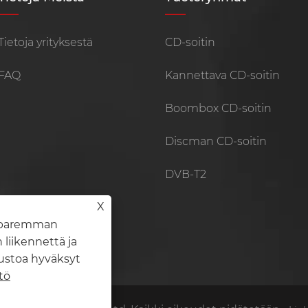
Tietoja yrityksestä
CD-soitin
FAQ
Kannettava CD-soitin
Boombox CD-soitin
Discman CD-soitin
DVB-T2
X
e paremman
iikennettä ja
ustoa hyväksyt
tö