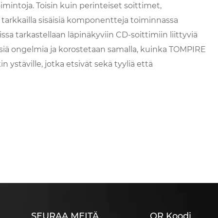
mintoja. Toisin kuin perinteiset soittimet,
t tarkkailla sisäisiä komponentteja toiminnassa
sa tarkastellaan läpinäkyviin CD-soittimiin liittyviä
leisiä ongelmia ja korostetaan samalla, kuinka TOMPIRE
n ystäville, jotka etsivät sekä tyyliä että
SEURAA MEITÄ
QR Koodi