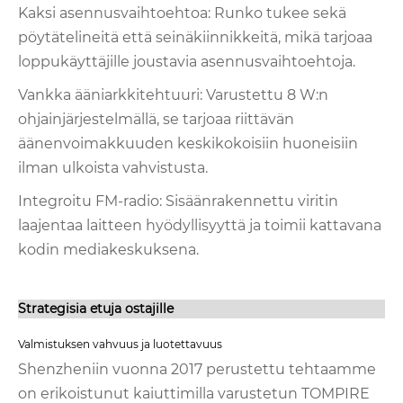
Kaksi asennusvaihtoehtoa: Runko tukee sekä
pöytätelineitä että seinäkiinnikkeitä, mikä tarjoaa
loppukäyttäjille joustavia asennusvaihtoehtoja.
Vankka ääniarkkitehtuuri: Varustettu 8 W:n
ohjainjärjestelmällä, se tarjoaa riittävän
äänenvoimakkuuden keskikokoisiin huoneisiin
ilman ulkoista vahvistusta.
Integroitu FM-radio: Sisäänrakennettu viritin
laajentaa laitteen hyödyllisyyttä ja toimii kattavana
kodin mediakeskuksena.
Strategisia etuja ostajille
Valmistuksen vahvuus ja luotettavuus
Shenzheniin vuonna 2017 perustettu tehtaamme
on erikoistunut kaiuttimilla varustetun TOMPIRE