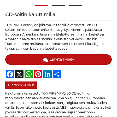
CD-soitin kaiuttimilla
TOMPIRE Factory on johtava kaiuttimilla varustettujen CD-
soittimien tuotantoon erikoistunut yritys. Viemme pääasiassa
Euroopan, Amerikan, Japanin ja Etelä-Korean maihin keskittyen
Amazonin kaltaisiin alustoihin ja erilaisiin verkkosivustoihin.
Tuotteidemme mukana on ammattisertifiointisertifikaatit, jotka
takaavat niiden laadun ja luotettavuuden.
Lähetä kysely
Facebook
X
WhatsApp
Pinterest
LinkedIn
Share
Tuotteen Kuvaus
Kaiuttimilla varustettu TOMPIRE YR-Q100 CD-soitin on
monimuotoinen äänijärjestelmä, joka on suunniteltu kuromaan
umpeen perinteisten CD-kokoelman ja digitaalisen mukavuuden
välillä. Se on rakennettu kestävistä ABS-muoveista ja siinä on selkeä
pyöreä "K-pop" -estetiikka, ja se vetoaa laajaan väestöön –
musiikinkeräilijöistä sisustuksen harrastajiin. Tämä kaiuttimilla