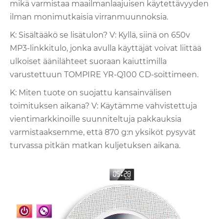
mikä varmistaa maailmanlaajuisen käytettävyyden
ilman monimutkaisia ​​virranmuunnoksia.
K: Sisältääkö se lisätulon? V: Kyllä, siinä on 650v
MP3-linkkitulo, jonka avulla käyttäjät voivat liittää
ulkoiset äänilähteet suoraan kaiuttimilla
varustettuun TOMPIRE YR-Q100 CD-soittimeen.
K: Miten tuote on suojattu kansainvälisen
toimituksen aikana? V: Käytämme vahvistettuja
vientimarkkinoille suunniteltuja pakkauksia
varmistaaksemme, että 870 g:n yksiköt pysyvät
turvassa pitkän matkan kuljetuksen aikana.