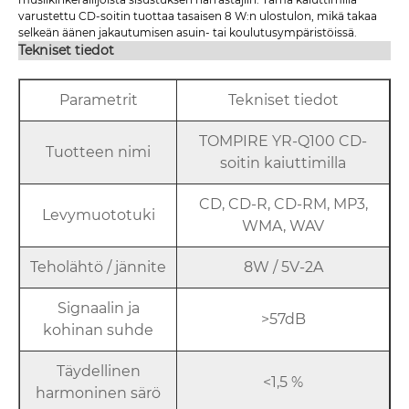
varustettu CD-soitin tuottaa tasaisen 8 W:n ulostulon, mikä takaa
selkeän äänen jakautumisen asuin- tai koulutusympäristöissä.
Tekniset tiedot
Parametrit
Tekniset tiedot
TOMPIRE YR-Q100 CD-
Tuotteen nimi
soitin kaiuttimilla
CD, CD-R, CD-RM, MP3,
Levymuototuki
WMA, WAV
Teholähtö / jännite
8W / 5V-2A
Signaalin ja
>57dB
kohinan suhde
Täydellinen
<1,5 %
harmoninen särö