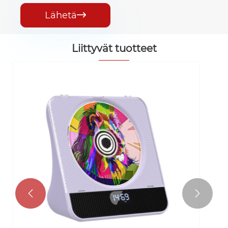
Lähetä

Liittyvät tuotteet
CD-soitin Söpö
Katso lisää >>

