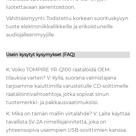
luotettavaan äänentoistoon.
Vähittäismyynti: Todistettu korkean suorituskyvyn
tuote elektroniikkaliikkeille ja erikoistuneille
audiojälleenmyyjille.
Usein kysytyt kysymykset (FAQ)
K: Voiko TOMPIRE YR-Q100 räätälöidä OEM-
tilauksia varten? V: Kyllä, suorana valmistajana
tarjoamme kaiuttimilla varustetulle CD-soittimelle
räätälöintivaihtoehtoja, jotka sopivat sinun
tuotemerkki- ja pakkausvaatimuksiisi.
K: Mikä on tämän mallin virtalähde? V: Laite käyttää
tavallista 5V-2A nimellisjännitettä, joka on
yhteensopiva useimpien USB-sovittimien kanssa,