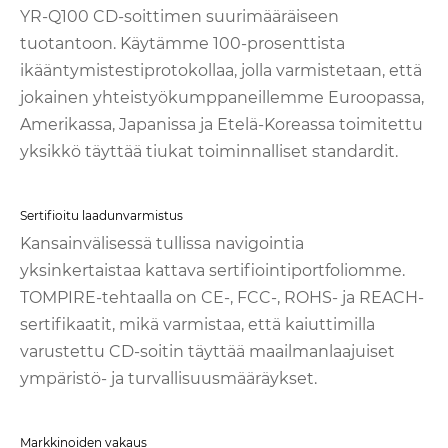
YR-Q100 CD-soittimen suurimääräiseen
tuotantoon. Käytämme 100-prosenttista
ikääntymistestiprotokollaa, jolla varmistetaan, että
jokainen yhteistyökumppaneillemme Euroopassa,
Amerikassa, Japanissa ja Etelä-Koreassa toimitettu
yksikkö täyttää tiukat toiminnalliset standardit.
Sertifioitu laadunvarmistus
Kansainvälisessä tullissa navigointia
yksinkertaistaa kattava sertifiointiportfoliomme.
TOMPIRE-tehtaalla on CE-, FCC-, ROHS- ja REACH-
sertifikaatit, mikä varmistaa, että kaiuttimilla
varustettu CD-soitin täyttää maailmanlaajuiset
ympäristö- ja turvallisuusmääräykset.
Markkinoiden vakaus