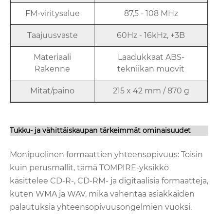
FM-viritysalue
87,5 - 108 MHz
Taajuusvaste
60Hz - 16kHz, +3B
Materiaali
Laadukkaat ABS-
Rakenne
tekniikan muovit
Mitat/paino
215 x 42 mm / 870 g
Tukku- ja vähittäiskaupan tärkeimmät ominaisuudet
Monipuolinen formaattien yhteensopivuus: Toisin
kuin perusmallit, tämä TOMPIRE-yksikkö
käsittelee CD-R-, CD-RM- ja digitaalisia formaatteja,
kuten WMA ja WAV, mikä vähentää asiakkaiden
palautuksia yhteensopivuusongelmien vuoksi.