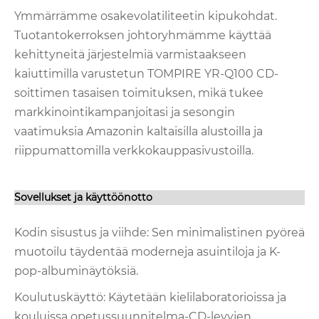
Ymmärrämme osakevolatiliteetin kipukohdat.
Tuotantokerroksen johtoryhmämme käyttää
kehittyneitä järjestelmiä varmistaakseen
kaiuttimilla varustetun TOMPIRE YR-Q100 CD-
soittimen tasaisen toimituksen, mikä tukee
markkinointikampanjoitasi ja sesongin
vaatimuksia Amazonin kaltaisilla alustoilla ja
riippumattomilla verkkokauppasivustoilla.
Sovellukset ja käyttöönotto
Kodin sisustus ja viihde: Sen minimalistinen pyöreä
muotoilu täydentää moderneja asuintiloja ja K-
pop-albuminäytöksiä.
Koulutuskäyttö: Käytetään kielilaboratorioissa ja
kouluissa opetussuunnitelma-CD-levyjen