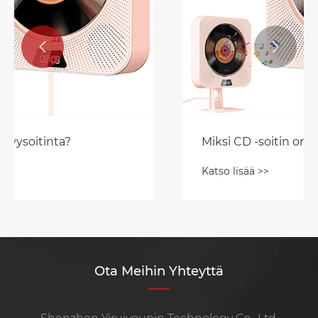


Miksi CD -soitin on elvytetty?
Katso lisää >>
Ota Meihin Yhteyttä