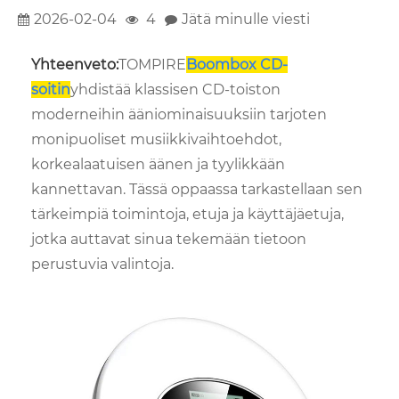
2026-02-04
4
Jätä minulle viesti
Yhteenveto:
TOMPIRE
Boombox CD-
soitin
yhdistää klassisen CD-toiston
moderneihin ääniominaisuuksiin tarjoten
monipuoliset musiikkivaihtoehdot,
korkealaatuisen äänen ja tyylikkään
kannettavan. Tässä oppaassa tarkastellaan sen
tärkeimpiä toimintoja, etuja ja käyttäjäetuja,
jotka auttavat sinua tekemään tietoon
perustuvia valintoja.