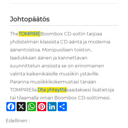
Johtopäätös
The
TOMPIRE
Boombox CD-soitin tarjoaa
yhdistelmän klassista CD-ääntä ja modernia
äänentoistoa. Monipuolisen toiston,
laadukkaan äänen ja kannettavan
suunnittelun ansiosta se on erinomainen
valinta kaikenikäisille musiikin ystäville.
Paranna musiikkikokemustasi tänään
TOMPIRElla.
Ota yhteyttä
saadaksesi lisätietoja
tai tilaamalla oman Boombox CD-soittimesi.
Facebook
X
WhatsApp
Pinterest
LinkedIn
Share
Edellinen :