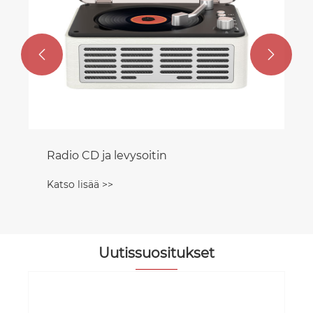


Uutissuositukset
Miksi KPOP Boombox CD -soitin on