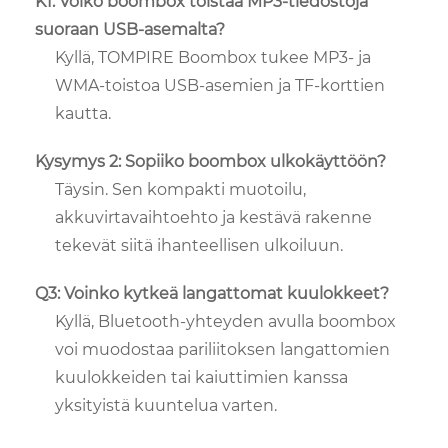
K1: Voiko boombox toistaa MP3-tiedostoja
suoraan USB-asemalta?
Kyllä, TOMPIRE Boombox tukee MP3- ja
WMA-toistoa USB-asemien ja TF-korttien
kautta.
Kysymys 2: Sopiiko boombox ulkokäyttöön?
Täysin. Sen kompakti muotoilu,
akkuvirtavaihtoehto ja kestävä rakenne
tekevät siitä ihanteellisen ulkoiluun.
Q3: Voinko kytkeä langattomat kuulokkeet?
Kyllä, Bluetooth-yhteyden avulla boombox
voi muodostaa pariliitoksen langattomien
kuulokkeiden tai kaiuttimien kanssa
yksityistä kuuntelua varten.