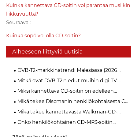
Kuinka kannettava CD-soitin voi parantaa musiikin
liikkuvuutta?
Seuraava :
Kuinka söpö voi olla CD-soitin?
Aiheeseen liittyviä uutisia
DVB-T2-markkinatrendi Malesiassa (2026
myFreeview / MYTV)
Mitkä ovat DVB-T2:n edut muihin digi-TV-
standardeihin verrattuna?
Miksi kannettava CD-soitin on edelleen
musiikin ystävien paras valinta vuonna 2026?
Mikä tekee Discmanin henkilökohtaisesta CD-
soittimesta välttämättömän musiikin ystäville
Mikä tekee kannettavasta Walkman-CD-
soittimesta parhaan vaihtoehdon musiikin
Onko henkilökohtainen CD-MP3-soitin
ystäville
edelleen ajankohtainen vuonna 2026