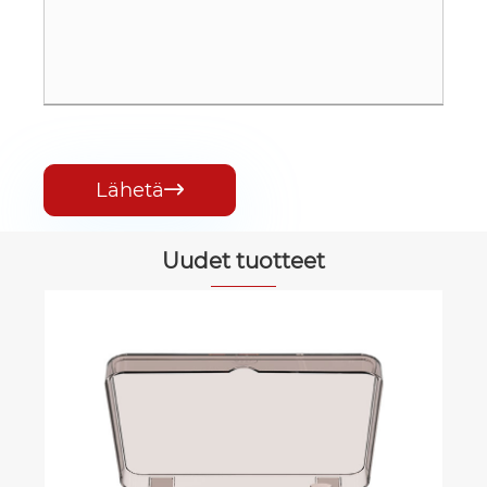
Lähetä

Uudet tuotteet
Kannettava CD-soitin Anti Skip
Katso lisää >>