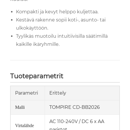
Kompakti ja kevyt helppo kuljettaa.
Kestävä rakenne sopii koti-, asunto- tai
ulkokäyttöön.
Tyylikäs muotoilu intuitiivisilla säätimillä
kaikille ikäryhmille.
Tuoteparametrit
Parametri
Erittely
TOMPIRE CD-BB2026
Malli
AC 110-240V / DC 6 x AA
Virtalähde
paristot