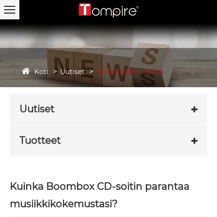
Koti
Uutiset
Teollisuuden uutisia
Uutiset
Tuotteet
Kuinka Boombox CD-soitin parantaa
musiikkikokemustasi?