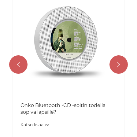
loistava tuote, joka lisätään myymäläsi?
Katso lisää >>

