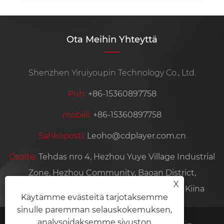
Ota Meihin Yhteyttä
Shenzhen Yiruiyoupin Technology Co., Ltd.
Puh:
+86-15360897758
mobiili:
+86-15360897758
Sähköposti:
Leoho@cdplayer.com.cn
Osoite:
Tehdas nro 4, Hezhou Yuye Village Industrial
Zone, Hezhou Community, Baoan District,
X
Shenzhen City, Guangdongin maakunta, Kiina
Käytämme evästeitä tarjotaksemme
sinulle paremman selauskokemuksen,
analysoidaksemme sivuston