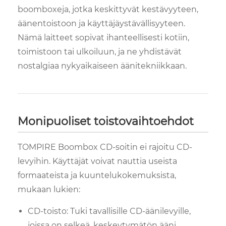
boomboxeja, jotka keskittyvät kestävyyteen,
äänentoistoon ja käyttäjäystävällisyyteen.
Nämä laitteet sopivat ihanteellisesti kotiin,
toimistoon tai ulkoiluun, ja ne yhdistävät
nostalgiaa nykyaikaiseen äänitekniikkaan.
Monipuoliset toistovaihtoehdot
TOMPIRE Boombox CD-soitin ei rajoitu CD-
levyihin. Käyttäjät voivat nauttia useista
formaateista ja kuuntelukokemuksista,
mukaan lukien:
CD-toisto: Tuki tavallisille CD-äänilevyille,
joissa on selkeä, keskeytymätön ääni.